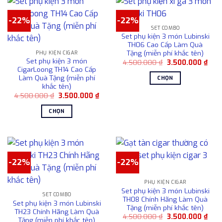
sản
phẩm
-22%
-22%
SET COMBO
Set phụ kiện 3 món Lubinski
TH06 Cao Cấp Làm Quà
Tặng (miễn phí khắc tên)
PHỤ KIỆN CIGAR
Set phụ kiện 3 món
Giá
Giá
4.500.000
₫
3.500.000
₫
gốc
hiện
CigarLoong TH14 Cao Cấp
là:
tại
Làm Quà Tặng (miễn phí
CHỌN
4.500.000 ₫.
là:
khắc tên)
3.50
Sản
Giá
Giá
4.500.000
₫
3.500.000
₫
phẩm
gốc
hiện
là:
tại
này
CHỌN
4.500.000 ₫.
là:
có
3.500.000 ₫.
Sản
nhiều
phẩm
biến
này
thể.
có
-22%
-22%
Các
nhiều
tùy
biến
chọn
PHỤ KIỆN CIGAR
thể.
Set phụ kiện 3 món Lubinski
có
Các
SET COMBO
TH08 Chính Hãng Làm Quà
Set phụ kiện 3 món Lubinski
thể
tùy
Tặng (miễn phí khắc tên)
TH23 Chính Hãng Làm Quà
được
chọn
Giá
Giá
4.500.000
₫
3.500.000
₫
Tặng (miễn phí khắc tên)