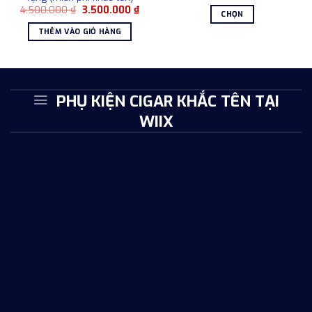
gốc
hiện
chọn
có
Giá
Giá
4.500.000
₫
3.500.000
₫
là:
tại
CHỌN
trên
gốc
hiện
4.500.000 ₫.
là:
thể
là:
tại
3.50
Sản
trang
THÊM VÀO GIỎ HÀNG
được
4.500.000 ₫.
là:
phẩm
3.500.000 ₫.
sản
chọn
này
phẩm
trên
có
trang
nhiều
sản
PHỤ KIỆN CIGAR KHẮC TÊN TẠI
biến
phẩm
WIIX
thể.
Các
tùy
chọn
có
thể
được
chọn
trên
trang
sản
phẩm