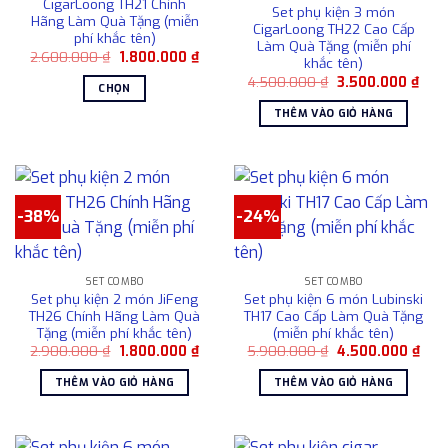
CigarLoong TH21 Chính
Set phụ kiện 3 món
tùy
Hãng Làm Quà Tặng (miễn
CigarLoong TH22 Cao Cấp
phí khắc tên)
chọn
Làm Quà Tặng (miễn phí
Giá
Giá
2.600.000
₫
1.800.000
₫
có
khắc tên)
gốc
hiện
thể
Giá
Giá
là:
tại
4.500.000
₫
3.500.000
₫
CHỌN
gốc
hiện
2.600.000 ₫.
là:
được
là:
tại
1.800.000 ₫.
Sản
THÊM VÀO GIỎ HÀNG
4.500.000 ₫.
là:
chọn
phẩm
3.50
trên
này
trang
có
sản
nhiều
phẩm
-38%
-24%
biến
thể.
Các
tùy
SET COMBO
SET COMBO
Set phụ kiện 2 món JiFeng
Set phụ kiện 6 món Lubinski
chọn
TH26 Chính Hãng Làm Quà
TH17 Cao Cấp Làm Quà Tặng
có
Tặng (miễn phí khắc tên)
(miễn phí khắc tên)
thể
Giá
Giá
Giá
Giá
2.900.000
₫
1.800.000
₫
5.900.000
₫
4.500.000
₫
được
gốc
hiện
gốc
hiện
là:
tại
là:
tại
chọn
THÊM VÀO GIỎ HÀNG
THÊM VÀO GIỎ HÀNG
2.900.000 ₫.
là:
5.900.000 ₫.
là:
1.800.000 ₫.
4.50
trên
trang
sản