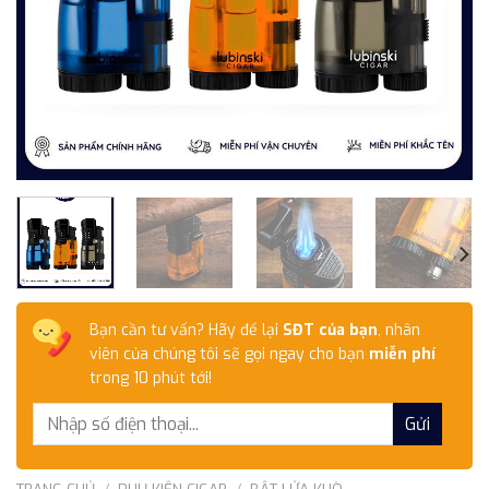
Bạn cần tư vấn? Hãy để lại
SĐT của bạn
, nhân
viên của chúng tôi sẽ gọi ngay cho bạn
miễn phí
trong 10 phút tới!
TRANG CHỦ
/
PHỤ KIỆN CIGAR
/
BẬT LỬA KHÒ