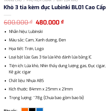
Khò 3 tia kèm đục Lubinki BL01 Cao Cấp
Giá
Giá
600.000
480.000
₫
₫
gốc
hiện
Nhãn hiệu: Lubinski
là:
tại
600.000 ₫.
là:
Màu sắc: Cam, Xanh dương, Đen
480.000 ₫.
Họa tiết: Trơn, Logo
Loại bật lửa: Gas 3 tia lửa khò đánh lửa bằng IC
Tiện ích: Lửa khò, Nhìn thấy dung lượng gas, Đục cigar,
Kê gác cigar
Chất liệu: Nhựa ABS
Kích thước: 84mm x 25mm x 21mm
Trọng lượng: ~78g (Chưa bao gồm bao bì)
Màu sắc: