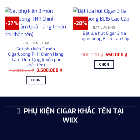
chọn
phẩm
trên
này
trang
có
sản
-27%
-28%
nhiều
phẩm
BẬT LỬA KHÒ
biến
Bật lửa hút Cigar 3 tia
thể.
CigarLoong BL15 Cao Cấp
Các
PHỤ KIỆN CIGAR
Set phụ kiện 3 món
tùy
CigarLoong TH11 Chính Hãng
Giá
Giá
900.000
₫
650.000
₫
chọn
gốc
hiện
Làm Quà Tặng (miễn phí
là:
tại
có
khắc tên)
CHỌN
900.000 ₫.
là:
thể
Giá
Giá
4.800.000
₫
3.500.000
₫
650.0
Sản
gốc
hiện
được
là:
tại
phẩm
CHỌN
4.800.000 ₫.
là:
chọn
này
3.500.000 ₫.
Sản
trên
có
phẩm
trang
nhiều
này
sản
biến
có
PHỤ KIỆN CIGAR KHẮC TÊN TẠI
phẩm
thể.
nhiều
Các
WIIX
biến
tùy
thể.
chọn
Các
có
tùy