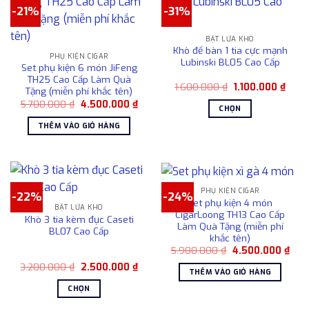
trang
-21%
-31%
nhiều
sản
biến
phẩm
BẬT LỬA KHÒ
thể.
Khò để bàn 1 tia cực mạnh
Các
PHỤ KIỆN CIGAR
Lubinski BL05 Cao Cấp
Set phụ kiện 6 món JiFeng
tùy
TH25 Cao Cấp Làm Quà
chọn
Giá
Giá
1.600.000
₫
1.100.000
₫
Tặng (miễn phí khắc tên)
gốc
hiện
có
Giá
Giá
5.700.000
₫
4.500.000
₫
là:
tại
CHỌN
gốc
hiện
1.600.000 ₫.
là:
thể
là:
tại
1.100
Sản
THÊM VÀO GIỎ HÀNG
được
5.700.000 ₫.
là:
phẩm
4.500.000 ₫.
chọn
này
trên
có
trang
nhiều
sản
PHỤ KIỆN CIGAR
-22%
-24%
biến
phẩm
Set phụ kiện 4 món
BẬT LỬA KHÒ
thể.
CigarLoong TH13 Cao Cấp
Khò 3 tia kèm đục Caseti
Các
Làm Quà Tặng (miễn phí
BL07 Cao Cấp
khắc tên)
tùy
Giá
Giá
5.900.000
₫
4.500.000
₫
chọn
gốc
hiện
Giá
Giá
3.200.000
₫
2.500.000
₫
là:
tại
có
THÊM VÀO GIỎ HÀNG
gốc
hiện
5.900.000 ₫.
là:
thể
là:
tại
4.50
CHỌN
3.200.000 ₫.
là:
được
2.500.000 ₫.
Sản