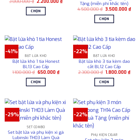
Giá
Giá
3.000.000
₫
2.200.000
₫
Tặng (miễn phí khắc tên)
gốc
hiện
Giá
Giá
là:
tại
4.500.000
₫
3.500.000
₫
CHỌN
gốc
hiện
3.000.000 ₫.
là:
là:
tại
2.200.000 ₫.
Sản
CHỌN
4.500.000 ₫.
là:
phẩm
3.50
Sản
này
phẩm
có
này
nhiều
có
-41%
-22%
biến
nhiều
BẬT LỬA KHÒ
BẬT LỬA KHÒ
thể.
biến
Bật lửa khò 1 tia Honest
Bật lửa khò 3 tia kèm dao
Các
thể.
BL13 Cao Cấp
cắt BL12 Cao Cấp
tùy
Các
Giá
Giá
Giá
Giá
1.100.000
₫
650.000
₫
2.300.000
₫
1.800.000
₫
gốc
hiện
gốc
hiện
chọn
tùy
là:
tại
là:
tại
CHỌN
CHỌN
có
1.100.000 ₫.
là:
2.300.000 ₫.
là:
chọn
650.000 ₫.
1.80
Sản
Sản
thể
có
phẩm
phẩm
được
thể
này
này
chọn
được
có
có
trên
chọn
-29%
-22%
nhiều
nhiều
trang
trên
biến
biến
sản
trang
SET COMBO
thể.
thể.
phẩm
sản
Set bật lửa và phụ kiện xì gà
Các
Các
PHỤ KIỆN CIGAR
phẩm
Lubinski TH03 Làm Quà