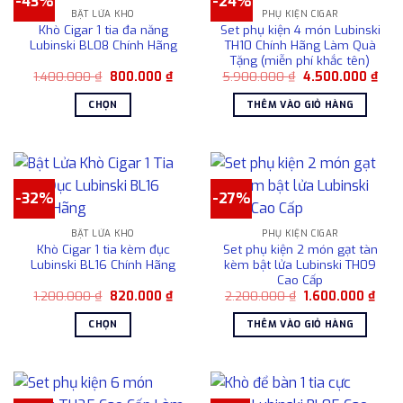
-43%
-24%
nhiều
phẩm
sản
BẬT LỬA KHÒ
PHỤ KIỆN CIGAR
thể.
biến
phẩm
Khò Cigar 1 tia đa năng
Set phụ kiện 4 món Lubinski
Các
thể.
Lubinski BL08 Chính Hãng
TH10 Chính Hãng Làm Quà
tùy
Tặng (miễn phí khắc tên)
Các
chọn
Giá
Giá
Giá
Giá
1.400.000
₫
800.000
₫
5.900.000
₫
4.500.000
₫
tùy
gốc
hiện
gốc
hiện
có
chọn
là:
tại
là:
tại
CHỌN
THÊM VÀO GIỎ HÀNG
1.400.000 ₫.
là:
5.900.000 ₫.
là:
thể
có
800.000 ₫.
4.50
Sản
được
thể
phẩm
chọn
được
này
trên
chọn
có
trang
trên
-32%
-27%
nhiều
sản
trang
biến
phẩm
sản
BẬT LỬA KHÒ
PHỤ KIỆN CIGAR
thể.
phẩm
Khò Cigar 1 tia kèm đục
Set phụ kiện 2 món gạt tàn
Các
Lubinski BL16 Chính Hãng
kèm bật lửa Lubinski TH09
tùy
Cao Cấp
chọn
Giá
Giá
Giá
Giá
1.200.000
₫
820.000
₫
2.200.000
₫
1.600.000
₫
gốc
hiện
gốc
hiện
có
là:
tại
là:
tại
CHỌN
THÊM VÀO GIỎ HÀNG
1.200.000 ₫.
là:
2.200.000 ₫.
là:
thể
820.000 ₫.
1.60
Sản
được
phẩm
chọn
này
trên
có