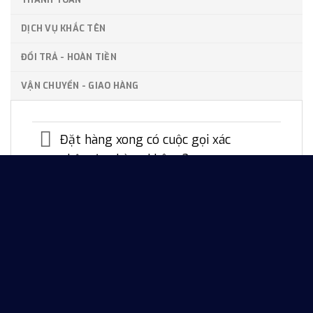
DỊCH VỤ KHẮC TÊN
ĐỔI TRẢ - HOÀN TIỀN
VẬN CHUYỂN - GIAO HÀNG
Đặt hàng xong có cuộc gọi xác
nhận đơn hàng không?
Ngoài đặt hàng Online trên
website thì có thể đặt qua đâu?
Sau khi đặt hàng có thể thay
đổi/hủy bỏ đơn hàng được không?