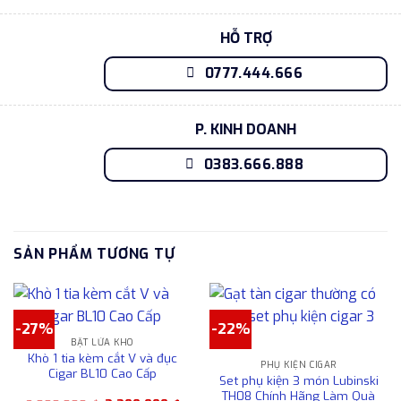
HỖ TRỢ
0777.444.666
P. KINH DOANH
0383.666.888
SẢN PHẨM TƯƠNG TỰ
-27%
-22%
BẬT LỬA KHÒ
Khò 1 tia kèm cắt V và đục
PHỤ KIỆN CIGAR
Cigar BL10 Cao Cấp
Set phụ kiện 3 món Lubinski
TH08 Chính Hãng Làm Quà