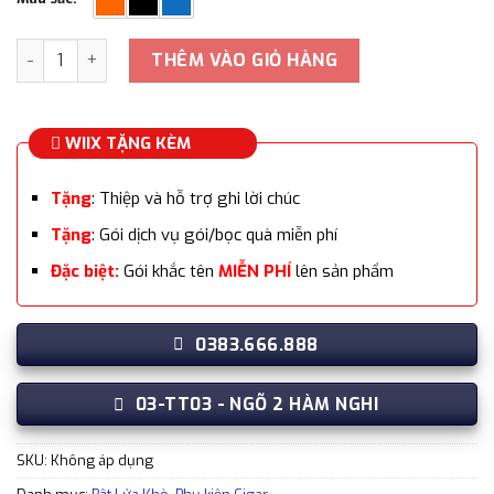
Khò 3 tia kèm đục Lubinki BL01 Cao Cấp số lượng
THÊM VÀO GIỎ HÀNG
WIIX TẶNG KÈM
Tặng
: Thiệp và hỗ trợ ghi lời chúc
Tặng
: Gói dịch vụ gói/bọc quà miễn phí
Đặc biệt:
Gói khắc tên
MIỄN PHÍ
lên sản phẩm
0383.666.888
03-TT03 - NGÕ 2 HÀM NGHI
SKU:
Không áp dụng