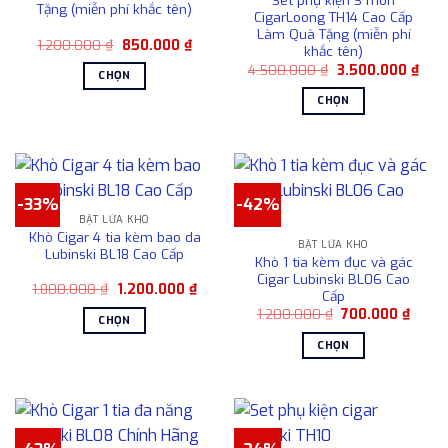
Set phụ kiện 3 món
tùy
tùy
Tặng (miễn phí khắc tên)
CigarLoong TH14 Cao Cấp
chọn
chọn
Làm Quà Tặng (miễn phí
Giá
Giá
1.200.000
₫
850.000
₫
có
có
khắc tên)
gốc
hiện
thể
thể
Giá
Giá
là:
tại
4.500.000
₫
3.500.000
₫
CHỌN
gốc
hiện
1.200.000 ₫.
là:
được
được
là:
tại
850.000 ₫.
Sản
CHỌN
4.500.000 ₫.
là:
chọn
chọn
phẩm
3.50
Sản
trên
trên
này
phẩm
trang
trang
có
này
sản
sản
nhiều
có
phẩm
phẩm
-33%
-42%
biến
nhiều
BẬT LỬA KHÒ
thể.
biến
Khò Cigar 4 tia kèm bao da
Các
BẬT LỬA KHÒ
thể.
Lubinski BL18 Cao Cấp
Khò 1 tia kèm đục và gác
tùy
Các
Cigar Lubinski BL06 Cao
chọn
Giá
Giá
1.800.000
₫
1.200.000
₫
tùy
Cấp
gốc
hiện
có
chọn
Giá
Giá
là:
tại
1.200.000
₫
700.000
₫
CHỌN
gốc
hiện
1.800.000 ₫.
là:
thể
có
là:
tại
1.200.000 ₫.
Sản
CHỌN
được
1.200.000 ₫.
là:
thể
phẩm
700.0
Sản
chọn
được
này
phẩm
trên
chọn
có
này
trang
trên
nhiều
có
sản
trang
biến