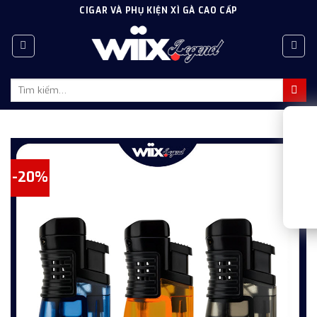
Skip
CIGAR VÀ PHỤ KIỆN XÌ GÀ CAO CẤP
to
content
Tìm
kiếm:
-20%