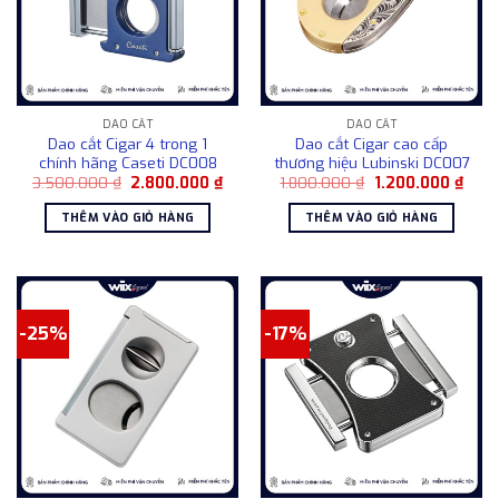
DAO CẮT
DAO CẮT
Dao cắt Cigar 4 trong 1
Dao cắt Cigar cao cấp
chính hãng Caseti DC008
thương hiệu Lubinski DC007
Giá
Giá
Giá
Giá
3.500.000
₫
2.800.000
₫
1.800.000
₫
1.200.000
₫
gốc
hiện
gốc
hiện
là:
tại
là:
tại
THÊM VÀO GIỎ HÀNG
THÊM VÀO GIỎ HÀNG
3.500.000 ₫.
là:
1.800.000 ₫.
là:
2.800.000 ₫.
1.200
-25%
-17%