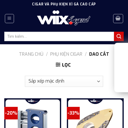
Skip
CIGAR VÀ PHỤ KIỆN XÌ GÀ CAO CẤP
to
content
Tìm
kiếm:
TRANG CHỦ
/
PHỤ KIỆN CIGAR
/
DAO CẮT
LỌC
-20%
-33%