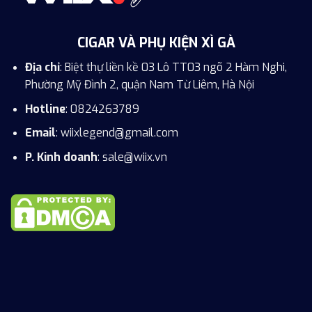
CIGAR VÀ PHỤ KIỆN XÌ GÀ
Địa chỉ
: Biệt thự liền kề 03 Lô TT03 ngõ 2 Hàm Nghi,
Phường Mỹ Đình 2, quận Nam Từ Liêm, Hà Nội
Hotline
: 0824263789
Email
:
wiixlegend@gmail.com
P. Kinh doanh
: sale@wiix.vn