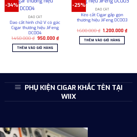
trang
-34%
-25%
nhiều
sản
DAO CẮT
biến
phẩm
Kéo cắt Cigar gấp gọn
DAO CẮT
thể.
thương hiệu JiFeng DC003
Dao cắt hình chữ V có gác
Các
Cigar thương hiệu JiFeng
Giá
Giá
1.600.000
₫
1.200.000
₫
tùy
DC004
gốc
hiện
chọn
Giá
Giá
1.450.000
₫
950.000
₫
là:
tại
THÊM VÀO GIỎ HÀNG
gốc
hiện
1.600.000 ₫.
là:
có
là:
tại
1.200
THÊM VÀO GIỎ HÀNG
1.450.000 ₫.
là:
thể
950.000 ₫.
được
chọn
trên
trang
sản
PHỤ KIỆN CIGAR KHẮC TÊN TẠI
phẩm
WIIX