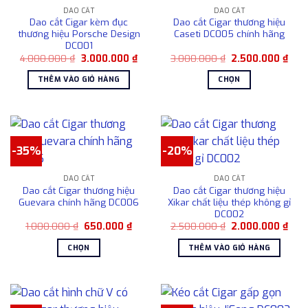
DAO CẮT
DAO CẮT
Dao cắt Cigar kèm đục
Dao cắt Cigar thương hiệu
thương hiệu Porsche Design
Caseti DC005 chính hãng
DC001
Giá
Giá
Giá
Giá
4.000.000
₫
3.000.000
₫
3.000.000
₫
2.500.000
₫
gốc
hiện
gốc
hiện
là:
tại
là:
tại
THÊM VÀO GIỎ HÀNG
CHỌN
4.000.000 ₫.
là:
3.000.000 ₫.
là:
3.000.000 ₫.
2.50
Sản
phẩm
này
có
-35%
-20%
nhiều
biến
DAO CẮT
DAO CẮT
thể.
Dao cắt Cigar thương hiệu
Dao cắt Cigar thương hiệu
Các
Guevara chính hãng DC006
Xikar chất liệu thép không gỉ
tùy
DC002
chọn
Giá
Giá
Giá
Giá
1.000.000
₫
650.000
₫
2.500.000
₫
2.000.000
₫
gốc
hiện
gốc
hiện
có
là:
tại
là:
tại
CHỌN
THÊM VÀO GIỎ HÀNG
1.000.000 ₫.
là:
2.500.000 ₫.
là:
thể
650.000 ₫.
2.00
Sản
được
phẩm
chọn
này
trên
có