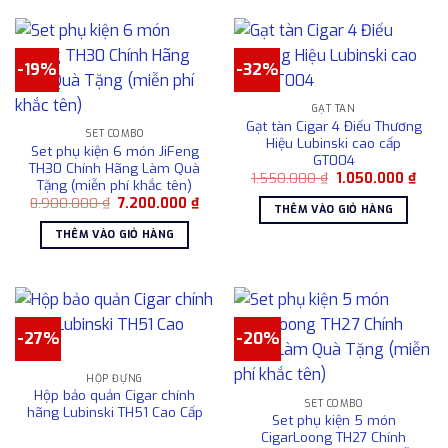
phẩm
này
có
-19%
-32%
nhiều
biến
GẠT TÀN
thể.
Gạt tàn Cigar 4 Điếu Thương
Các
SET COMBO
Hiệu Lubinski cao cấp
Set phụ kiện 6 món JiFeng
tùy
GT004
TH30 Chính Hãng Làm Quà
chọn
Giá
Giá
1.550.000
₫
1.050.000
₫
Tặng (miễn phí khắc tên)
gốc
hiện
có
Giá
Giá
8.900.000
₫
7.200.000
₫
là:
tại
THÊM VÀO GIỎ HÀNG
gốc
hiện
1.550.000 ₫.
là:
thể
là:
tại
1.05
THÊM VÀO GIỎ HÀNG
được
8.900.000 ₫.
là:
7.200.000 ₫.
chọn
trên
trang
sản
-27%
-20%
phẩm
HỘP ĐỰNG
Hộp bảo quản Cigar chính
SET COMBO
hãng Lubinski TH51 Cao Cấp
Set phụ kiện 5 món
CigarLoong TH27 Chính