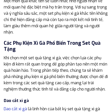
Một món quà khắc tên sẽ luôn nhắc nhở người nhận về
mối quan hệ đặc biệt mà họ trân trọng. Với sự sang trọng
và ý nghĩa sâu sắc, một set phụ kiện xì gà khắc tên không
chỉ thể hiện đẳng cấp mà còn tạo ra một kết nối tinh tế,
làm giàu thêm mối quan hệ giữa người tặng và người
nhận.
Các Phụ Kiện Xì Gà Phổ Biến Trong Set Quà
Tặng
Khi chọn một set quà tặng xì gà, việc chọn lựa các phụ
kiện đi kèm rất quan trọng để góp phần tạo nên một món
quà hoàn hảo. Trong phần tiếp theo, chúng ta sẽ khám
phá những phụ kiện xì gà phổ biến thường được chọn để đi
kèm trong các set quà tặng cao cấp, mang lại trải
nghiệm thưởng thức tinh tế và đẳng cấp cho người nhận.
Dao cắt xì gà
Dao cắt xì gà
là linh hồn của bất kỳ set quà tặng xì gà