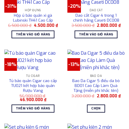
có
-31%
-20%
nhiều
HỘP ĐỰNG
DAO CẮT
biến
Hộp ủ bảo quản xì gà
Dao cắt Cigar 4 trong 1
thể.
Lubinski TH41 Cao Cấp
chính hãng Caseti DC008
Các
Giá
Giá
Giá
Giá
6.500.000
₫
4.500.000
₫
3.500.000
₫
2.800.000
₫
gốc
hiện
gốc
hiện
tùy
là:
tại
là:
tại
THÊM VÀO GIỎ HÀNG
THÊM VÀO GIỎ HÀNG
6.500.000 ₫.
là:
3.500.000 ₫.
là:
chọn
4.500.000 ₫.
2.80
có
thể
được
chọn
-18%
-13%
trên
trang
TỦ CIGAR
BAO DA
sản
Tủ bảo quản Cigar cao cấp
Bao Da Cigar 5 điếu da bò
phẩm
TU021 kết hợp bảo quản
BD01 Cao Cấp Làm Quà
Rượu Vang
Tặng (miễn phí khắc tên)
Giá
Giá
56.900.000
₫
3.200.000
₫
2.800.000
₫
Giá
Giá
gốc
hiện
46.900.000
₫
gốc
hiện
là:
tại
là:
tại
3.200.000 ₫.
là:
THÊM VÀO GIỎ HÀNG
CHỌN
56.900.000 ₫.
là:
2.80
46.900.000 ₫.
Sản
phẩm
này