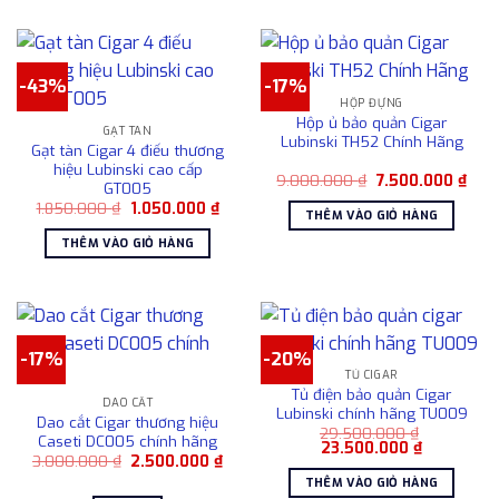
-43%
-17%
HỘP ĐỰNG
Hộp ủ bảo quản Cigar
GẠT TÀN
Lubinski TH52 Chính Hãng
Gạt tàn Cigar 4 điếu thương
hiệu Lubinski cao cấp
Giá
Giá
9.000.000
₫
7.500.000
₫
GT005
gốc
hiện
Giá
Giá
1.850.000
₫
1.050.000
₫
là:
tại
THÊM VÀO GIỎ HÀNG
gốc
hiện
9.000.000 ₫.
là:
là:
tại
7.50
THÊM VÀO GIỎ HÀNG
1.850.000 ₫.
là:
1.050.000 ₫.
-17%
-20%
TỦ CIGAR
Tủ điện bảo quản Cigar
DAO CẮT
Lubinski chính hãng TU009
Dao cắt Cigar thương hiệu
29.500.000
₫
Caseti DC005 chính hãng
Giá
Giá
23.500.000
₫
Giá
Giá
3.000.000
₫
2.500.000
₫
gốc
hiện
gốc
hiện
là:
tại
THÊM VÀO GIỎ HÀNG
là:
tại
29.500.000 ₫.
là: