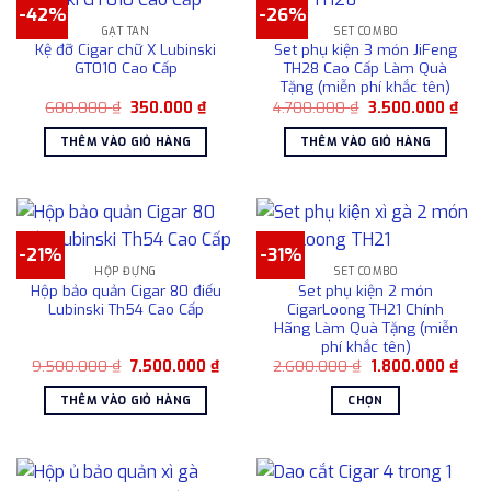
-42%
-26%
GẠT TÀN
SET COMBO
Kệ đỡ Cigar chữ X Lubinski
Set phụ kiện 3 món JiFeng
GT010 Cao Cấp
TH28 Cao Cấp Làm Quà
Tặng (miễn phí khắc tên)
Giá
Giá
Giá
Giá
600.000
₫
350.000
₫
4.700.000
₫
3.500.000
₫
gốc
hiện
gốc
hiện
là:
tại
là:
tại
THÊM VÀO GIỎ HÀNG
THÊM VÀO GIỎ HÀNG
600.000 ₫.
là:
4.700.000 ₫.
là:
350.000 ₫.
3.50
-21%
-31%
HỘP ĐỰNG
SET COMBO
Hộp bảo quản Cigar 80 điếu
Set phụ kiện 2 món
Lubinski Th54 Cao Cấp
CigarLoong TH21 Chính
Hãng Làm Quà Tặng (miễn
phí khắc tên)
Giá
Giá
Giá
Giá
9.500.000
₫
7.500.000
₫
2.600.000
₫
1.800.000
₫
gốc
hiện
gốc
hiện
là:
tại
là:
tại
THÊM VÀO GIỎ HÀNG
CHỌN
9.500.000 ₫.
là:
2.600.000 ₫.
là:
7.500.000 ₫.
1.80
Sản
phẩm
này