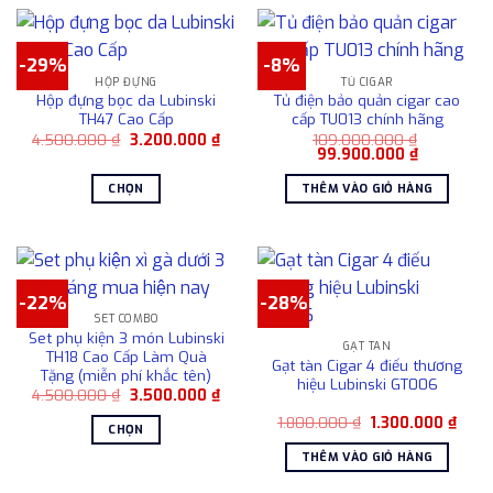
trên
chọn
này
trang
trên
có
sản
-29%
-8%
trang
nhiều
HỘP ĐỰNG
TỦ CIGAR
phẩm
sản
biến
Hộp đựng bọc da Lubinski
Tủ điện bảo quản cigar cao
phẩm
thể.
TH47 Cao Cấp
cấp TU013 chính hãng
Các
Giá
Giá
4.500.000
₫
3.200.000
₫
109.000.000
₫
gốc
hiện
Giá
Giá
99.900.000
₫
tùy
là:
tại
gốc
hiện
4.500.000 ₫.
là:
là:
tại
chọn
CHỌN
THÊM VÀO GIỎ HÀNG
3.200.000 ₫.
109.000.000 ₫.
là:
có
99.900.00
Sản
thể
phẩm
được
này
chọn
có
trên
-22%
-28%
nhiều
SET COMBO
trang
biến
Set phụ kiện 3 món Lubinski
sản
GẠT TÀN
thể.
TH18 Cao Cấp Làm Quà
Gạt tàn Cigar 4 điếu thương
phẩm
Tặng (miễn phí khắc tên)
Các
hiệu Lubinski GT006
Giá
Giá
4.500.000
₫
3.500.000
₫
tùy
gốc
hiện
chọn
Giá
Giá
là:
tại
1.800.000
₫
1.300.000
₫
CHỌN
gốc
hiện
4.500.000 ₫.
là:
có
là:
tại
3.500.000 ₫.
Sản
THÊM VÀO GIỎ HÀNG
1.800.000 ₫.
là:
thể
phẩm
1.300
được