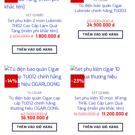
TỦ CIGAR
Tủ điện bảo quản Cigar
Lubinski chính hãng TU003
SET COMBO
Set phụ kiện 2 món Lubinski
29.900.000
₫
Giá
Giá
24.900.000
₫
TH02 Cao Cấp Làm Quà
gốc
hiện
Tặng (miễn phí khắc tên)
là:
tại
THÊM VÀO GIỎ HÀNG
Giá
Giá
2.200.000
₫
1.800.000
₫
29.900.000 ₫.
là:
gốc
hiện
24.900.00
là:
tại
2.200.000 ₫.
là:
THÊM VÀO GIỎ HÀNG
1.800.000 ₫.
-14%
-23%
TỦ CIGAR
SET COMBO
Tủ điện bảo quản Cigar cap
Set phụ kiện 10 món JiFeng
cấp TU012 chính hãng
TH16 Cao Cấp Làm Quà
thương hiệu CIGARLOONG
Tặng (miễn phí khắc tên)
Giá
Giá
42.900.000
₫
14.500.000
₫
11.200.000
₫
Giá
Giá
gốc
hiệ
36.900.000
₫
gốc
hiện
là:
tại
là:
tại
14.500.000 ₫.
là:
THÊM VÀO GIỎ HÀNG
THÊM VÀO GIỎ HÀNG
42.900.000 ₫.
là:
11.2
36.900.000 ₫.