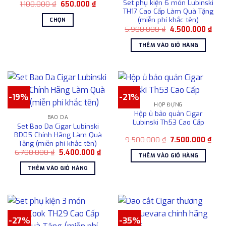
Set phụ kiện 6 món Lubinski
Giá
Giá
1.100.000
₫
650.000
₫
tùy
gốc
hiện
TH17 Cao Cấp Làm Quà Tặng
chọn
là:
tại
(miễn phí khắc tên)
CHỌN
1.100.000 ₫.
là:
có
Giá
Giá
5.900.000
₫
4.500.000
₫
650.000 ₫.
Sản
gốc
hiện
thể
là:
tại
phẩm
THÊM VÀO GIỎ HÀNG
được
5.900.000 ₫.
là:
này
4.50
chọn
có
trên
nhiều
trang
biến
sản
thể.
-19%
-21%
phẩm
Các
HỘP ĐỰNG
Hộp ủ bảo quản Cigar
tùy
BAO DA
Lubinski Th53 Cao Cấp
Set Bao Da Cigar Lubinski
chọn
BD05 Chính Hãng Làm Quà
có
Giá
Giá
9.500.000
₫
7.500.000
₫
Tặng (miễn phí khắc tên)
gốc
hiện
thể
Giá
Giá
6.700.000
₫
5.400.000
₫
là:
tại
THÊM VÀO GIỎ HÀNG
được
gốc
hiện
9.500.000 ₫.
là:
là:
tại
7.50
chọn
THÊM VÀO GIỎ HÀNG
6.700.000 ₫.
là:
5.400.000 ₫.
trên
trang
sản
phẩm
-27%
-35%