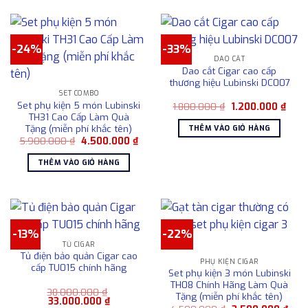
này
chọn
có
trên
nhiều
trang
-24%
-33%
biến
sản
DAO CẮT
thể.
phẩm
Dao cắt Cigar cao cấp
Các
thương hiệu Lubinski DC007
tùy
SET COMBO
Set phụ kiện 5 món Lubinski
chọn
Giá
Giá
1.800.000
₫
1.200.000
₫
gốc
hiện
TH31 Cao Cấp Làm Quà
có
là:
tại
Tặng (miễn phí khắc tên)
THÊM VÀO GIỎ HÀNG
1.800.000 ₫.
là:
thể
Giá
Giá
5.900.000
₫
4.500.000
₫
1.200
được
gốc
hiện
là:
tại
chọn
THÊM VÀO GIỎ HÀNG
5.900.000 ₫.
là:
4.500.000 ₫.
trên
trang
sản
phẩm
-13%
-22%
TỦ CIGAR
Tủ điện bảo quản Cigar cao
PHỤ KIỆN CIGAR
cấp TU015 chính hãng
Set phụ kiện 3 món Lubinski
TH08 Chính Hãng Làm Quà
38.000.000
₫
Tặng (miễn phí khắc tên)
Giá
Giá
33.000.000
₫