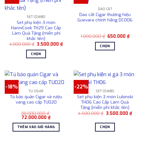
DAO CẮT
Dao cắt Cigar thương hiệu
SET COMBO
Guevara chính hãng DC006
Set phụ kiện 3 món
HanniCook TH29 Cao Cấp
Làm Quà Tặng (miễn phí
Giá
Giá
1.000.000
₫
650.000
₫
khắc tên)
gốc
hiện
Giá
Giá
4.800.000
₫
3.500.000
₫
là:
tại
CHỌN
gốc
hiện
1.000.000 ₫.
là:
là:
tại
650.0
Sản
CHỌN
4.800.000 ₫.
là:
phẩm
3.500.000 ₫.
Sản
này
phẩm
có
này
nhiều
có
-18%
-22%
biến
nhiều
TỦ CIGAR
SET COMBO
thể.
biến
Tủ bảo quản Cigar và rượu
Set phụ kiện 3 món Lubinski
Các
thể.
vang cao cấp TU020
TH06 Cao Cấp Làm Quà
tùy
Tặng (miễn phí khắc tên)
Các
chọn
Giá
Giá
88.000.000
₫
4.500.000
₫
3.500.000
₫
tùy
Giá
Giá
gốc
hiện
72.000.000
₫
có
chọn
gốc
hiện
là:
tại
là:
tại
4.500.000 ₫.
là:
thể
có
THÊM VÀO GIỎ HÀNG
CHỌN
88.000.000 ₫.
là:
3.50
được
72.000.000 ₫.
thể
Sản
chọn
được
phẩm