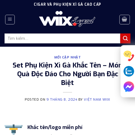
Skip
CIGAR VÀ PHỤ KIỆN XÌ GÀ CAO CẤP
to
content
Tìm
kiếm:
MỚI CẬP NHẬT
Set Phụ Kiện Xì Gà Khắc Tên – Món
Quà Độc Đáo Cho Người Bạn Đặc
Biệt
POSTED ON
9 THÁNG 8, 2024
BY
VIỆT NAM WIIX
Khắc tên/logo miễn phí