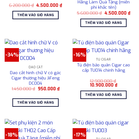
Hãng Làm Quà Tặng (miễn
Giá
Giá
6.200.000
₫
4.500.000
₫
phí khắc tên)
gốc
hiện
Giá
Giá
là:
tại
5.600.000
₫
4.500.000
₫
THÊM VÀO GIỎ HÀNG
gốc
hiện
6.200.000 ₫.
là:
là:
tại
4.500.000 ₫.
THÊM VÀO GIỎ HÀNG
5.600.000 ₫.
là:
4.50
-34%
-16%
TỦ CIGAR
Tủ điện bảo quản Cigar cao
DAO CẮT
cấp TU014 chính hãng
Dao cắt hình chữ V có gác
Cigar thương hiệu JiFeng
12.900.000
₫
DC004
Giá
Giá
10.900.000
₫
Giá
Giá
1.450.000
₫
950.000
₫
gốc
hiện
gốc
hiện
là:
tại
THÊM VÀO GIỎ HÀNG
là:
tại
12.900.000 ₫.
là:
1.450.000 ₫.
là:
10.900.000
THÊM VÀO GIỎ HÀNG
950.000 ₫.
-18%
-17%