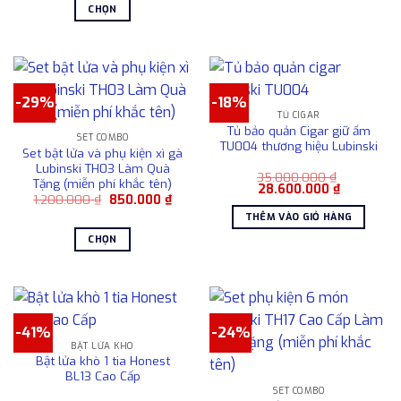
3.000.000 ₫.
là:
23.500.000
CHỌN
2.500.000 ₫.
Sản
phẩm
này
có
-29%
-18%
nhiều
TỦ CIGAR
biến
Tủ bảo quản Cigar giữ ẩm
SET COMBO
thể.
TU004 thương hiệu Lubinski
Set bật lửa và phụ kiện xì gà
Các
Lubinski TH03 Làm Quà
35.000.000
₫
tùy
Tặng (miễn phí khắc tên)
Giá
Giá
28.600.000
₫
chọn
Giá
Giá
1.200.000
₫
850.000
₫
gốc
hiện
gốc
hiện
là:
tại
có
THÊM VÀO GIỎ HÀNG
là:
tại
35.000.000 ₫.
là:
1.200.000 ₫.
là:
28.600.00
thể
CHỌN
850.000 ₫.
được
Sản
chọn
phẩm
trên
này
trang
có
sản
-41%
-24%
nhiều
BẬT LỬA KHÒ
phẩm
biến
Bật lửa khò 1 tia Honest
thể.
BL13 Cao Cấp
Các
SET COMBO