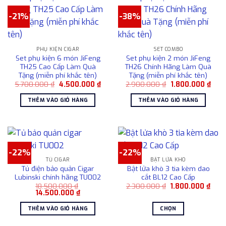
có
-21%
-38%
nhiều
biến
thể.
Các
PHỤ KIỆN CIGAR
SET COMBO
Set phụ kiện 6 món JiFeng
Set phụ kiện 2 món JiFeng
tùy
TH25 Cao Cấp Làm Quà
TH26 Chính Hãng Làm Quà
chọn
Tặng (miễn phí khắc tên)
Tặng (miễn phí khắc tên)
có
Giá
Giá
Giá
Giá
5.700.000
₫
4.500.000
₫
2.900.000
₫
1.800.000
₫
gốc
hiện
gốc
hiện
thể
là:
tại
là:
tại
THÊM VÀO GIỎ HÀNG
THÊM VÀO GIỎ HÀNG
được
5.700.000 ₫.
là:
2.900.000 ₫.
là:
4.500.000 ₫.
1.80
chọn
trên
trang
sản
-22%
-22%
phẩm
TỦ CIGAR
BẬT LỬA KHÒ
Tủ điện bảo quản Cigar
Bật lửa khò 3 tia kèm dao
Lubinski chính hãng TU002
cắt BL12 Cao Cấp
Giá
Giá
18.500.000
₫
2.300.000
₫
1.800.000
₫
Giá
Giá
gốc
hiện
14.500.000
₫
gốc
hiện
là:
tại
là:
tại
2.300.000 ₫.
là:
THÊM VÀO GIỎ HÀNG
CHỌN
18.500.000 ₫.
là:
1.80
14.500.000 ₫.
Sản