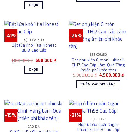
1.200.000 ₫.
là:
28.600.00
thể
CHỌN
850.000 ₫.
được
Sản
chọn
phẩm
trên
này
trang
có
sản
-41%
-24%
nhiều
BẬT LỬA KHÒ
phẩm
biến
Bật lửa khò 1 tia Honest
thể.
BL13 Cao Cấp
Các
SET COMBO
Set phụ kiện 6 món Lubinski
Giá
Giá
1.100.000
₫
650.000
₫
tùy
gốc
hiện
TH17 Cao Cấp Làm Quà Tặng
chọn
là:
tại
(miễn phí khắc tên)
CHỌN
1.100.000 ₫.
là:
có
Giá
Giá
5.900.000
₫
4.500.000
₫
650.000 ₫.
Sản
gốc
hiện
thể
là:
tại
phẩm
THÊM VÀO GIỎ HÀNG
được
5.900.000 ₫.
là:
này
4.50
chọn
có
trên
nhiều
trang
biến
sản
thể.
-19%
-21%
phẩm
Các
HỘP ĐỰNG
Hộp ủ bảo quản Cigar
tùy
BAO DA
Lubinski Th53 Cao Cấp
Set Bao Da Cigar Lubinski