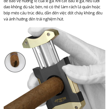
để bảo vệ hương vị của xì gà. Khi cắt đầu xì gà, nếu lưỡi
dao không đủ sắc bén, nó có thể làm rách lá quấn hoặc
bóp méo cấu trúc điếu, dẫn đến việc đốt cháy không đều
và ảnh hưởng đến trải nghiệm hút.