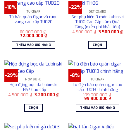
nhiều
có
-18%
-22%
biến
nhiều
TỦ CIGAR
SET COMBO
thể.
biến
Tủ bảo quản Cigar và rượu
Set phụ kiện 3 món Lubinski
Các
thể.
vang cao cấp TU020
TH06 Cao Cấp Làm Quà
tùy
Tặng (miễn phí khắc tên)
Các
chọn
Giá
Giá
88.000.000
₫
4.500.000
₫
3.500.000
₫
tùy
Giá
Giá
gốc
hiện
72.000.000
₫
có
chọn
gốc
hiện
là:
tại
là:
tại
4.500.000 ₫.
là:
thể
có
THÊM VÀO GIỎ HÀNG
CHỌN
88.000.000 ₫.
là:
3.50
được
72.000.000 ₫.
thể
Sản
chọn
được
phẩm
trên
chọn
này
trang
trên
có
sản
-29%
-8%
trang
nhiều
HỘP ĐỰNG
TỦ CIGAR
phẩm
sản
biến
Hộp đựng bọc da Lubinski
Tủ điện bảo quản cigar cao
phẩm
thể.
TH47 Cao Cấp
cấp TU013 chính hãng
Các
Giá
Giá
4.500.000
₫
3.200.000
₫
109.000.000
₫
gốc
hiện
Giá
Giá
99.900.000
₫
tùy
là:
tại
gốc
hiện
4.500.000 ₫.
là:
là:
tại
chọn
CHỌN
THÊM VÀO GIỎ HÀNG
3.200.000 ₫.
109.000.000 ₫.
là:
có
99.900.00
Sản
thể
phẩm
được
này