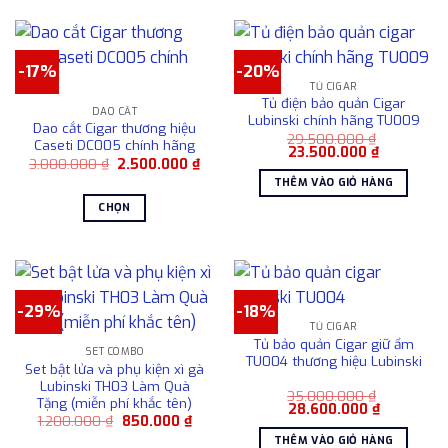
-17%
-20%
TỦ CIGAR
Tủ điện bảo quản Cigar
DAO CẮT
Lubinski chính hãng TU009
Dao cắt Cigar thương hiệu
29.500.000
₫
Caseti DC005 chính hãng
Giá
Giá
23.500.000
₫
Giá
Giá
3.000.000
₫
2.500.000
₫
gốc
hiện
gốc
hiện
là:
tại
THÊM VÀO GIỎ HÀNG
là:
tại
29.500.000 ₫.
là:
3.000.000 ₫.
là:
23.500.000
CHỌN
2.500.000 ₫.
Sản
phẩm
này
có
-29%
-18%
nhiều
TỦ CIGAR
biến
Tủ bảo quản Cigar giữ ẩm
SET COMBO
thể.
TU004 thương hiệu Lubinski
Set bật lửa và phụ kiện xì gà
Các
Lubinski TH03 Làm Quà
35.000.000
₫
tùy
Tặng (miễn phí khắc tên)
Giá
Giá
28.600.000
₫
chọn
Giá
Giá
1.200.000
₫
850.000
₫
gốc
hiện
gốc
hiện
là:
tại
có
THÊM VÀO GIỎ HÀNG
là:
tại
35.000.000 ₫.
là: