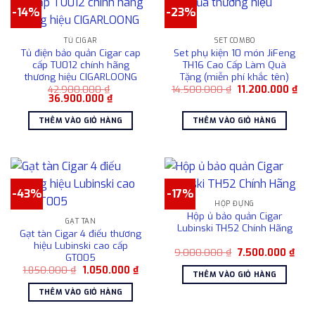
-14%
-23%
TỦ CIGAR
SET COMBO
Tủ điện bảo quản Cigar cap
Set phụ kiện 10 món JiFeng
cấp TU012 chính hãng
TH16 Cao Cấp Làm Quà
thương hiệu CIGARLOONG
Tặng (miễn phí khắc tên)
Giá
Giá
42.900.000
₫
14.500.000
₫
11.200.000
₫
Giá
Giá
gốc
hiệ
36.900.000
₫
gốc
hiện
là:
tại
là:
tại
14.500.000 ₫.
là:
THÊM VÀO GIỎ HÀNG
THÊM VÀO GIỎ HÀNG
42.900.000 ₫.
là:
11.2
36.900.000 ₫.
-43%
-17%
HỘP ĐỰNG
Hộp ủ bảo quản Cigar
GẠT TÀN
Lubinski TH52 Chính Hãng
Gạt tàn Cigar 4 điếu thương
hiệu Lubinski cao cấp
Giá
Giá
9.000.000
₫
7.500.000
₫
GT005
gốc
hiện
Giá
Giá
1.850.000
₫
1.050.000
₫
là:
tại
THÊM VÀO GIỎ HÀNG
gốc
hiện
9.000.000 ₫.
là:
là:
tại
7.50
THÊM VÀO GIỎ HÀNG
1.850.000 ₫.
là:
1.050.000 ₫.