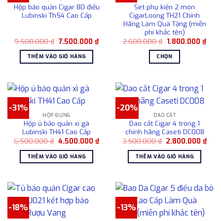
Hộp bảo quản Cigar 80 điếu
Set phụ kiện 2 món
Lubinski Th54 Cao Cấp
CigarLoong TH21 Chính
Hãng Làm Quà Tặng (miễn
phí khắc tên)
Giá
Giá
Giá
Giá
9.500.000
₫
7.500.000
₫
2.600.000
₫
1.800.000
₫
gốc
hiện
gốc
hiện
là:
tại
là:
tại
THÊM VÀO GIỎ HÀNG
CHỌN
9.500.000 ₫.
là:
2.600.000 ₫.
là:
7.500.000 ₫.
1.80
Sản
phẩm
này
có
-31%
-20%
nhiều
HỘP ĐỰNG
DAO CẮT
biến
Hộp ủ bảo quản xì gà
Dao cắt Cigar 4 trong 1
thể.
Lubinski TH41 Cao Cấp
chính hãng Caseti DC008
Các
Giá
Giá
Giá
Giá
6.500.000
₫
4.500.000
₫
3.500.000
₫
2.800.000
₫
gốc
hiện
gốc
hiện
tùy
là:
tại
là:
tại
THÊM VÀO GIỎ HÀNG
THÊM VÀO GIỎ HÀNG
6.500.000 ₫.
là:
3.500.000 ₫.
là:
chọn
4.500.000 ₫.
2.80
có
thể
được
chọn
-18%
-13%
trên