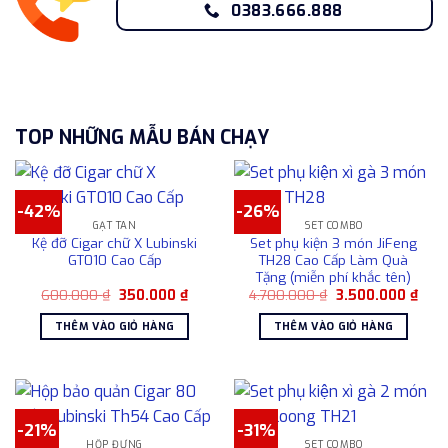
0383.666.888
TOP NHỮNG MẪU BÁN CHẠY
-42%
-26%
GẠT TÀN
SET COMBO
Kệ đỡ Cigar chữ X Lubinski
Set phụ kiện 3 món JiFeng
GT010 Cao Cấp
TH28 Cao Cấp Làm Quà
Tặng (miễn phí khắc tên)
Giá
Giá
Giá
Giá
600.000
₫
350.000
₫
4.700.000
₫
3.500.000
₫
gốc
hiện
gốc
hiện
là:
tại
là:
tại
THÊM VÀO GIỎ HÀNG
THÊM VÀO GIỎ HÀNG
600.000 ₫.
là:
4.700.000 ₫.
là:
350.000 ₫.
3.50
-21%
-31%
HỘP ĐỰNG
SET COMBO