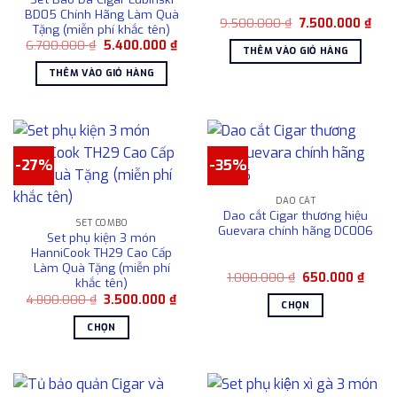
chọn
BD05 Chính Hãng Làm Quà
có
Giá
Giá
9.500.000
₫
7.500.000
₫
Tặng (miễn phí khắc tên)
gốc
hiện
thể
Giá
Giá
6.700.000
₫
5.400.000
₫
là:
tại
THÊM VÀO GIỎ HÀNG
được
gốc
hiện
9.500.000 ₫.
là:
là:
tại
7.50
chọn
THÊM VÀO GIỎ HÀNG
6.700.000 ₫.
là:
5.400.000 ₫.
trên
trang
sản
phẩm
-27%
-35%
DAO CẮT
Dao cắt Cigar thương hiệu
SET COMBO
Guevara chính hãng DC006
Set phụ kiện 3 món
HanniCook TH29 Cao Cấp
Làm Quà Tặng (miễn phí
Giá
Giá
1.000.000
₫
650.000
₫
khắc tên)
gốc
hiện
Giá
Giá
4.800.000
₫
3.500.000
₫
là:
tại
CHỌN
gốc
hiện
1.000.000 ₫.
là:
là:
tại
650.0
Sản
CHỌN
4.800.000 ₫.
là:
phẩm
3.500.000 ₫.
Sản
này
phẩm
có
này