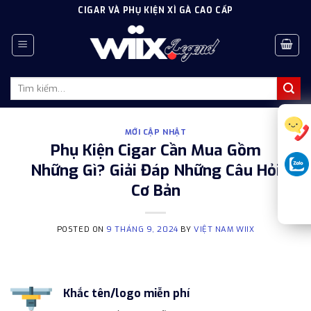
Skip
CIGAR VÀ PHỤ KIỆN XÌ GÀ CAO CẤP
to
content
Tìm
kiếm:
MỚI CẬP NHẬT
Phụ Kiện Cigar Cần Mua Gồm
Những Gì? Giải Đáp Những Câu Hỏi
Cơ Bản
POSTED ON
9 THÁNG 9, 2024
BY
VIỆT NAM WIIX
Khắc tên/logo miễn phí