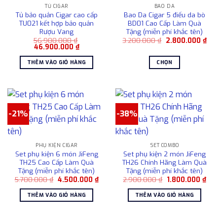
trang
TỦ CIGAR
BAO DA
sản
Tủ bảo quản Cigar cao cấp
Bao Da Cigar 5 điếu da bò
phẩm
TU021 kết hợp bảo quản
BD01 Cao Cấp Làm Quà
Rượu Vang
Tặng (miễn phí khắc tên)
Giá
Giá
56.900.000
₫
3.200.000
₫
2.800.000
₫
Giá
Giá
gốc
hiện
46.900.000
₫
gốc
hiện
là:
tại
là:
tại
3.200.000 ₫.
là:
THÊM VÀO GIỎ HÀNG
CHỌN
56.900.000 ₫.
là:
2.80
46.900.000 ₫.
Sản
phẩm
này
có
-21%
-38%
nhiều
biến
thể.
Các
PHỤ KIỆN CIGAR
SET COMBO
Set phụ kiện 6 món JiFeng
Set phụ kiện 2 món JiFeng
tùy
TH25 Cao Cấp Làm Quà
TH26 Chính Hãng Làm Quà
chọn
Tặng (miễn phí khắc tên)
Tặng (miễn phí khắc tên)
có
Giá
Giá
Giá
Giá
5.700.000
₫
4.500.000
₫
2.900.000
₫
1.800.000
₫
gốc
hiện
gốc
hiện
thể
là:
tại
là:
tại
THÊM VÀO GIỎ HÀNG
THÊM VÀO GIỎ HÀNG
được
5.700.000 ₫.
là:
2.900.000 ₫.
là:
4.500.000 ₫.
1.80
chọn
trên