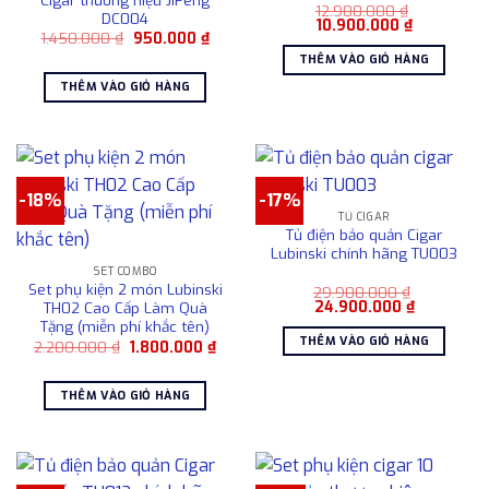
Cigar thương hiệu JiFeng
12.900.000
₫
DC004
Giá
Giá
10.900.000
₫
Giá
Giá
1.450.000
₫
950.000
₫
gốc
hiện
gốc
hiện
là:
tại
THÊM VÀO GIỎ HÀNG
là:
tại
12.900.000 ₫.
là:
1.450.000 ₫.
là:
10.900.000
THÊM VÀO GIỎ HÀNG
950.000 ₫.
-18%
-17%
TỦ CIGAR
Tủ điện bảo quản Cigar
Lubinski chính hãng TU003
SET COMBO
Set phụ kiện 2 món Lubinski
29.900.000
₫
Giá
Giá
24.900.000
₫
TH02 Cao Cấp Làm Quà
gốc
hiện
Tặng (miễn phí khắc tên)
là:
tại
THÊM VÀO GIỎ HÀNG
Giá
Giá
2.200.000
₫
1.800.000
₫
29.900.000 ₫.
là:
gốc
hiện
24.900.00
là:
tại
2.200.000 ₫.
là:
THÊM VÀO GIỎ HÀNG
1.800.000 ₫.