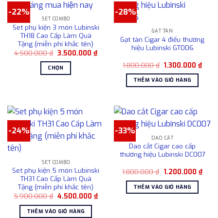
chọn
có
trên
-22%
-28%
nhiều
SET COMBO
trang
biến
Set phụ kiện 3 món Lubinski
sản
GẠT TÀN
thể.
TH18 Cao Cấp Làm Quà
Gạt tàn Cigar 4 điếu thương
phẩm
Tặng (miễn phí khắc tên)
Các
hiệu Lubinski GT006
Giá
Giá
4.500.000
₫
3.500.000
₫
tùy
gốc
hiện
chọn
Giá
Giá
là:
tại
1.800.000
₫
1.300.000
₫
CHỌN
gốc
hiện
4.500.000 ₫.
là:
có
là:
tại
3.500.000 ₫.
Sản
THÊM VÀO GIỎ HÀNG
1.800.000 ₫.
là:
thể
phẩm
1.300
được
này
chọn
có
trên
nhiều
trang
-24%
-33%
biến
sản
DAO CẮT
thể.
phẩm
Dao cắt Cigar cao cấp
Các
thương hiệu Lubinski DC007
tùy
SET COMBO
Set phụ kiện 5 món Lubinski
chọn
Giá
Giá
1.800.000
₫
1.200.000
₫
gốc
hiện
TH31 Cao Cấp Làm Quà
có
là:
tại
Tặng (miễn phí khắc tên)
THÊM VÀO GIỎ HÀNG
1.800.000 ₫.
là:
thể
Giá
Giá
5.900.000
₫
4.500.000
₫
1.200
được
gốc
hiện
là:
tại
chọn
THÊM VÀO GIỎ HÀNG
5.900.000 ₫.
là: