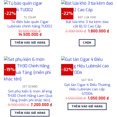
trang
sản
-22%
-22%
phẩm
TỦ CIGAR
BẬT LỬA KHÒ
Tủ điện bảo quản Cigar
Bật lửa khò 3 tia kèm dao
Lubinski chính hãng TU002
cắt BL12 Cao Cấp
Giá
Giá
18.500.000
₫
2.300.000
₫
1.800.000
₫
Giá
Giá
gốc
hiện
14.500.000
₫
gốc
hiện
là:
tại
là:
tại
2.300.000 ₫.
là:
THÊM VÀO GIỎ HÀNG
CHỌN
18.500.000 ₫.
là:
1.80
14.500.000 ₫.
Sản
phẩm
này
có
-19%
-32%
nhiều
biến
GẠT TÀN
thể.
Gạt tàn Cigar 4 Điếu Thương
Các
SET COMBO
Hiệu Lubinski cao cấp
Set phụ kiện 6 món JiFeng
tùy
GT004
TH30 Chính Hãng Làm Quà
chọn
Giá
Giá
1.550.000
₫
1.050.000
₫
Tặng (miễn phí khắc tên)
gốc
hiện
có
Giá
Giá
8.900.000
₫
7.200.000
₫
là:
tại
THÊM VÀO GIỎ HÀNG
gốc
hiện
1.550.000 ₫.
là:
thể
là:
tại
1.05
THÊM VÀO GIỎ HÀNG
được
8.900.000 ₫.
là: