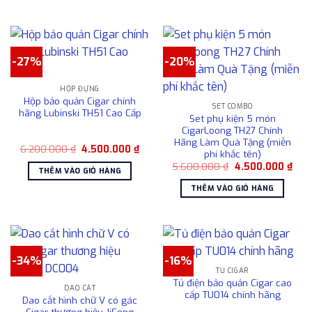
7.200.000 ₫.
chọn
trên
trang
sản
-27%
-20%
phẩm
HỘP ĐỰNG
Hộp bảo quản Cigar chính
SET COMBO
hãng Lubinski TH51 Cao Cấp
Set phụ kiện 5 món
CigarLoong TH27 Chính
Hãng Làm Quà Tặng (miễn
Giá
Giá
6.200.000
₫
4.500.000
₫
phí khắc tên)
gốc
hiện
Giá
Giá
là:
tại
5.600.000
₫
4.500.000
₫
THÊM VÀO GIỎ HÀNG
gốc
hiện
6.200.000 ₫.
là:
là:
tại
4.500.000 ₫.
THÊM VÀO GIỎ HÀNG
5.600.000 ₫.
là:
4.50
-34%
-16%
TỦ CIGAR
Tủ điện bảo quản Cigar cao
DAO CẮT
cấp TU014 chính hãng
Dao cắt hình chữ V có gác