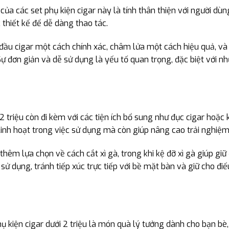
 các set phụ kiện cigar này là tính thân thiện với người dùng.
 thiết kế để dễ dàng thao tác.
 đầu cigar một cách chính xác, châm lửa một cách hiệu quả, v
ự đơn giản và dễ sử dụng là yếu tố quan trọng, đặc biệt với nh
 2 triệu còn đi kèm với các tiện ích bổ sung như đục cigar hoặc 
linh hoạt trong việc sử dụng mà còn giúp nâng cao trải nghiệm
hêm lựa chọn về cách cắt xì gà, trong khi kệ đỡ xì gà giúp giữ
sử dụng, tránh tiếp xúc trực tiếp với bề mặt bàn và giữ cho điế
hụ kiện cigar dưới 2 triệu là món quà lý tưởng dành cho bạn b