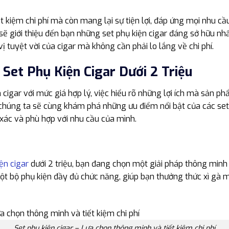
ết kiệm chi phí mà còn mang lại sự tiện lợi, đáp ứng mọi nhu c
 sẽ giới thiệu đến bạn những set phụ kiện cigar đáng sở hữu nh
 tuyệt vời của cigar mà không cần phải lo lắng về chi phí.
 Set Phụ Kiện Cigar Dưới 2 Triệu
 cigar với mức giá hợp lý, việc hiểu rõ những lợi ích mà sản p
chúng ta sẽ cùng khám phá những ưu điểm nổi bật của các set p
 xác và phù hợp với nhu cầu của mình.
ện cigar
dưới 2 triệu, bạn đang chọn một giải pháp thông minh 
ột bộ phụ kiện đầy đủ chức năng, giúp bạn thưởng thức xì gà m
Set phụ kiện cigar – Lưa chọn thông minh và tiết kiệm chi phí