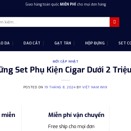
Giao hàng toàn quốc
MIỄN PHÍ
cho mọi đơn hàng
m
m:
AO DA
DAO CẮT
GẠT TÀN
HỘP ĐỰNG
SET C
MỚI CẬP NHẬT
ng Set Phụ Kiện Cigar Dưới 2 Triệ
POSTED ON
19 THÁNG 8, 2024
BY
VIỆT NAM WIIX
o miễn
Miễn phí vận chuyển
Free ship cho mọi đơn