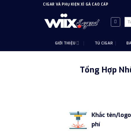
Skip
CIGAR VÀ PHỤ KIỆN XÌ GÀ CAO CẤP
to
content
Tì
kiế
GIỚI THIỆU
TỦ CIGAR
B
Tổng Hợp Nhữ
Khắc tên/log
phí