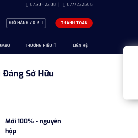
07:30 - 22:00
0777222555
GIỎ HÀNG /
0
₫
THANH TOÁN
OMBO
THƯƠNG HIỆU
LIÊN HỆ
u Đáng Sở Hữu
Mới 100% - nguyên
hộp