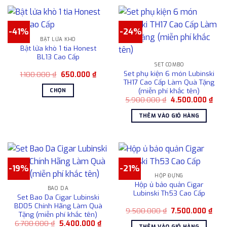
phẩm
trên
này
trang
có
sản
-41%
-24%
nhiều
BẬT LỬA KHÒ
phẩm
biến
Bật lửa khò 1 tia Honest
thể.
BL13 Cao Cấp
Các
SET COMBO
Set phụ kiện 6 món Lubinski
Giá
Giá
1.100.000
₫
650.000
₫
tùy
gốc
hiện
TH17 Cao Cấp Làm Quà Tặng
chọn
là:
tại
(miễn phí khắc tên)
CHỌN
1.100.000 ₫.
là:
có
Giá
Giá
5.900.000
₫
4.500.000
₫
650.000 ₫.
Sản
gốc
hiện
thể
là:
tại
phẩm
THÊM VÀO GIỎ HÀNG
được
5.900.000 ₫.
là:
này
4.50
chọn
có
trên
nhiều
trang
biến
sản
thể.
-19%
-21%
phẩm
Các
HỘP ĐỰNG
Hộp ủ bảo quản Cigar
tùy
BAO DA
Lubinski Th53 Cao Cấp
Set Bao Da Cigar Lubinski
chọn
BD05 Chính Hãng Làm Quà
có
Giá
Giá
9.500.000
₫
7.500.000
₫
Tặng (miễn phí khắc tên)
gốc
hiện
thể
Giá
Giá
6.700.000
₫
5.400.000
₫
là:
tại
THÊM VÀO GIỎ HÀNG