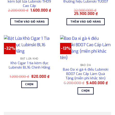
kèm bật lửa Lubinski TH09
thương hiệu Lubinski TU007
tùy
Cao Cấp
chọn
Giá
Giá
2.200.000
₫
1.600.000
₫
32.900.000
₫
gốc
hiện
Giá
Giá
25.900.000
₫
có
là:
tại
gốc
hiện
2.200.000 ₫.
là:
là:
tại
thể
THÊM VÀO GIỎ HÀNG
THÊM VÀO GIỎ HÀNG
1.600.000 ₫.
32.900.000 ₫.
là:
được
25.900.00
chọn
trên
trang
sản
-32%
-13%
phẩm
BẬT LỬA KHÒ
Khò Cigar 1 tia kèm đục
BAO DA
Lubinski BL16 Chính Hãng
Bao Da xì gà 4 điếu Lubinski
BD07 Cao Cấp Làm Quà
Giá
Giá
1.200.000
₫
820.000
₫
Tặng (miễn phí khắc tên)
gốc
hiện
Giá
Giá
là:
tại
6.200.000
₫
5.400.000
₫
CHỌN
gốc
hiện
1.200.000 ₫.
là:
là:
tại
820.000 ₫.
Sản
CHỌN
6.200.000 ₫.
là:
phẩm
5.40
Sản
này
phẩm
có
này
nhiều
có