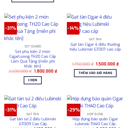
42.900.000 ₫.
là:
được
phẩm
31.900.000 ₫.
chọn
này
trên
có
trang
nhiều
sản
-31%
-14%
biến
phẩm
thể.
Các
GẠT TÀN
Gạt tàn Cigar 4 điếu thương
tùy
SET COMBO
hiệu Lubinski GT007 cao cấp
Set phụ kiện 2 món
chọn
CigarLoong TH20 Cao Cấp
có
Làm Quà Tặng (miễn phí
thể
Giá
Giá
1.750.000
₫
1.500.000
₫
khắc tên)
gốc
hiện
được
Giá
Giá
2.600.000
₫
1.800.000
₫
là:
tại
THÊM VÀO GIỎ HÀNG
gốc
hiện
1.750.000 ₫.
là:
chọn
là:
tại
1.500
CHỌN
trên
2.600.000 ₫.
là:
1.800.000 ₫.
Sản
trang
phẩm
sản
này
phẩm
có
-31%
-29%
nhiều
GẠT TÀN
HỘP ĐỰNG
biến
Gạt tàn sứ 2 điếu Lubinski
Hộp đựng bảo quản Cigar
thể.
GT009 Cao Cấp
Lubinski TH40 Cao Cấp