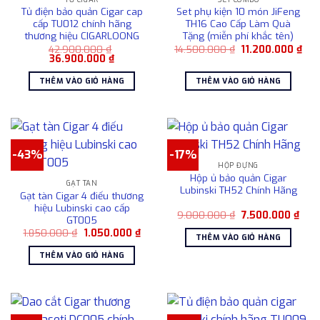
Tủ điện bảo quản Cigar cap
Set phụ kiện 10 món JiFeng
cấp TU012 chính hãng
TH16 Cao Cấp Làm Quà
thương hiệu CIGARLOONG
Tặng (miễn phí khắc tên)
Giá
Giá
42.900.000
₫
14.500.000
₫
11.200.000
₫
Giá
Giá
gốc
hiệ
36.900.000
₫
gốc
hiện
là:
tại
là:
tại
14.500.000 ₫.
là:
THÊM VÀO GIỎ HÀNG
THÊM VÀO GIỎ HÀNG
42.900.000 ₫.
là:
11.2
36.900.000 ₫.
-43%
-17%
HỘP ĐỰNG
Hộp ủ bảo quản Cigar
GẠT TÀN
Lubinski TH52 Chính Hãng
Gạt tàn Cigar 4 điếu thương
hiệu Lubinski cao cấp
Giá
Giá
9.000.000
₫
7.500.000
₫
GT005
gốc
hiện
Giá
Giá
1.850.000
₫
1.050.000
₫
là:
tại
THÊM VÀO GIỎ HÀNG
gốc
hiện
9.000.000 ₫.
là:
là:
tại
7.50
THÊM VÀO GIỎ HÀNG
1.850.000 ₫.
là:
1.050.000 ₫.