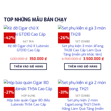
TOP NHỮNG MẪU BÁN CHẠY
-42%
-26%
GẠT TÀN
SET COMBO
Kệ đỡ Cigar chữ X Lubinski
Set phụ kiện 3 món JiFeng
GT010 Cao Cấp
TH28 Cao Cấp Làm Quà
Tặng (miễn phí khắc tên)
Giá
Giá
Giá
Giá
600.000
₫
350.000
₫
4.700.000
₫
3.500.000
₫
gốc
hiện
gốc
hiện
là:
tại
là:
tại
THÊM VÀO GIỎ HÀNG
THÊM VÀO GIỎ HÀNG
600.000 ₫.
là:
4.700.000 ₫.
là:
350.000 ₫.
3.50
-21%
-31%
HỘP ĐỰNG
SET COMBO
Hộp bảo quản Cigar 80 điếu
Set phụ kiện 2 món
Lubinski Th54 Cao Cấp
CigarLoong TH21 Chính
Hãng Làm Quà Tặng (miễn