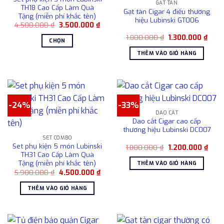
sản
GẠT TÀN
thể.
TH18 Cao Cấp Làm Quà
Gạt tàn Cigar 4 điếu thương
phẩm
Tặng (miễn phí khắc tên)
Các
hiệu Lubinski GT006
Giá
Giá
4.500.000
₫
3.500.000
₫
tùy
gốc
hiện
chọn
Giá
Giá
là:
tại
1.800.000
₫
1.300.000
₫
CHỌN
gốc
hiện
4.500.000 ₫.
là:
có
là:
tại
3.500.000 ₫.
Sản
THÊM VÀO GIỎ HÀNG
1.800.000 ₫.
là:
thể
phẩm
1.300
được
này
chọn
có
trên
nhiều
trang
-24%
-33%
biến
sản
DAO CẮT
thể.
phẩm
Dao cắt Cigar cao cấp
Các
thương hiệu Lubinski DC007
tùy
SET COMBO
Set phụ kiện 5 món Lubinski
chọn
Giá
Giá
1.800.000
₫
1.200.000
₫
gốc
hiện
TH31 Cao Cấp Làm Quà
có
là:
tại
Tặng (miễn phí khắc tên)
THÊM VÀO GIỎ HÀNG
1.800.000 ₫.
là:
thể
Giá
Giá
5.900.000
₫
4.500.000
₫
1.200
được
gốc
hiện
là:
tại
chọn
THÊM VÀO GIỎ HÀNG
5.900.000 ₫.
là:
4.500.000 ₫.
trên
trang
sản