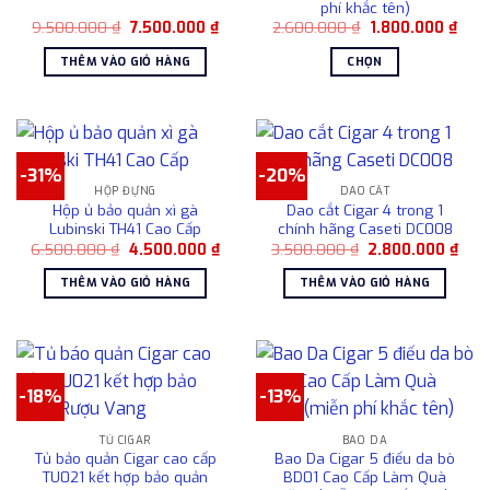
phí khắc tên)
Giá
Giá
Giá
Giá
9.500.000
₫
7.500.000
₫
2.600.000
₫
1.800.000
₫
gốc
hiện
gốc
hiện
là:
tại
là:
tại
THÊM VÀO GIỎ HÀNG
CHỌN
9.500.000 ₫.
là:
2.600.000 ₫.
là:
7.500.000 ₫.
1.80
Sản
phẩm
này
có
-31%
-20%
nhiều
HỘP ĐỰNG
DAO CẮT
biến
Hộp ủ bảo quản xì gà
Dao cắt Cigar 4 trong 1
thể.
Lubinski TH41 Cao Cấp
chính hãng Caseti DC008
Các
Giá
Giá
Giá
Giá
6.500.000
₫
4.500.000
₫
3.500.000
₫
2.800.000
₫
gốc
hiện
gốc
hiện
tùy
là:
tại
là:
tại
THÊM VÀO GIỎ HÀNG
THÊM VÀO GIỎ HÀNG
6.500.000 ₫.
là:
3.500.000 ₫.
là:
chọn
4.500.000 ₫.
2.80
có
thể
được
chọn
-18%
-13%
trên
trang
TỦ CIGAR
BAO DA
sản
Tủ bảo quản Cigar cao cấp
Bao Da Cigar 5 điếu da bò
phẩm
TU021 kết hợp bảo quản
BD01 Cao Cấp Làm Quà