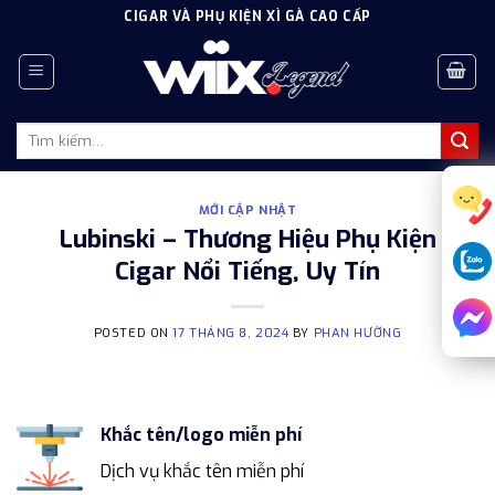
Skip
CIGAR VÀ PHỤ KIỆN XÌ GÀ CAO CẤP
to
content
Tìm
kiếm:
MỚI CẬP NHẬT
Lubinski – Thương Hiệu Phụ Kiện
Cigar Nổi Tiếng, Uy Tín
POSTED ON
17 THÁNG 8, 2024
BY
PHAN HƯỜNG
Khắc tên/logo miễn phí
Dịch vụ khắc tên miễn phí