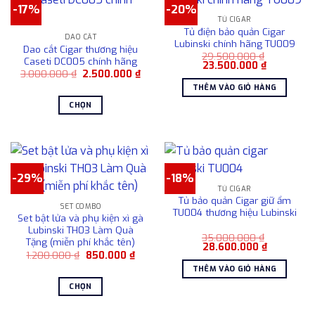
-17%
-20%
TỦ CIGAR
Tủ điện bảo quản Cigar
DAO CẮT
Lubinski chính hãng TU009
Dao cắt Cigar thương hiệu
29.500.000
₫
Caseti DC005 chính hãng
Giá
Giá
23.500.000
₫
Giá
Giá
3.000.000
₫
2.500.000
₫
gốc
hiện
gốc
hiện
là:
tại
THÊM VÀO GIỎ HÀNG
là:
tại
29.500.000 ₫.
là:
3.000.000 ₫.
là:
23.500.000
CHỌN
2.500.000 ₫.
Sản
phẩm
này
có
-29%
-18%
nhiều
TỦ CIGAR
biến
Tủ bảo quản Cigar giữ ẩm
SET COMBO
thể.
TU004 thương hiệu Lubinski
Set bật lửa và phụ kiện xì gà
Các
Lubinski TH03 Làm Quà
35.000.000
₫
tùy
Tặng (miễn phí khắc tên)
Giá
Giá
28.600.000
₫
chọn
Giá
Giá
1.200.000
₫
850.000
₫
gốc
hiện
gốc
hiện
là:
tại
có
THÊM VÀO GIỎ HÀNG
là:
tại
35.000.000 ₫.
là:
1.200.000 ₫.
là:
28.600.00
thể
CHỌN
850.000 ₫.
được
Sản
chọn