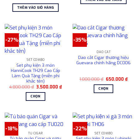
được
gốc
hiện
9.500.000 ₫.
là:
là:
tại
7.50
chọn
THÊM VÀO GIỎ HÀNG
6.700.000 ₫.
là:
5.400.000 ₫.
trên
trang
sản
phẩm
-27%
-35%
DAO CẮT
Dao cắt Cigar thương hiệu
SET COMBO
Guevara chính hãng DC006
Set phụ kiện 3 món
HanniCook TH29 Cao Cấp
Làm Quà Tặng (miễn phí
Giá
Giá
1.000.000
₫
650.000
₫
khắc tên)
gốc
hiện
Giá
Giá
4.800.000
₫
3.500.000
₫
là:
tại
CHỌN
gốc
hiện
1.000.000 ₫.
là:
là:
tại
650.0
Sản
CHỌN
4.800.000 ₫.
là:
phẩm
3.500.000 ₫.
Sản
này
phẩm
có
này
nhiều
có
-18%
-22%
biến
nhiều
TỦ CIGAR
SET COMBO
thể.
biến
Tủ bảo quản Cigar và rượu
Set phụ kiện 3 món Lubinski