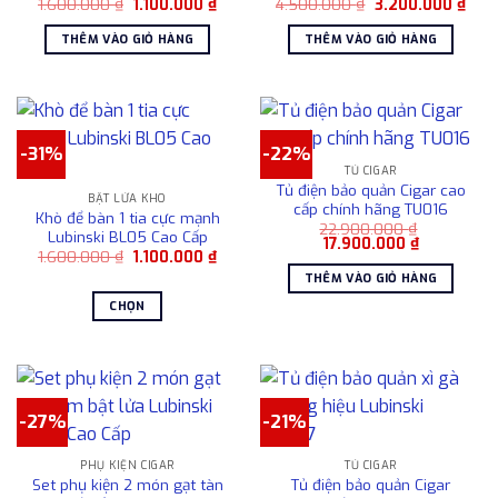
Các
Giá
Giá
Giá
Giá
1.600.000
₫
1.100.000
₫
4.500.000
₫
3.200.000
₫
gốc
hiện
gốc
hiện
tùy
là:
tại
là:
tại
THÊM VÀO GIỎ HÀNG
THÊM VÀO GIỎ HÀNG
1.600.000 ₫.
là:
4.500.000 ₫.
là:
chọn
1.100.000 ₫.
3.20
có
thể
được
chọn
-31%
-22%
trên
TỦ CIGAR
trang
Tủ điện bảo quản Cigar cao
BẬT LỬA KHÒ
cấp chính hãng TU016
sản
Khò để bàn 1 tia cực mạnh
22.900.000
₫
phẩm
Lubinski BL05 Cao Cấp
Giá
Giá
17.900.000
₫
Giá
Giá
1.600.000
₫
1.100.000
₫
gốc
hiện
gốc
hiện
là:
tại
THÊM VÀO GIỎ HÀNG
là:
tại
22.900.000 ₫.
là:
1.600.000 ₫.
là:
17.900.000
CHỌN
1.100.000 ₫.
Sản
phẩm
này
có
-27%
-21%
nhiều
biến
PHỤ KIỆN CIGAR
TỦ CIGAR
thể.
Set phụ kiện 2 món gạt tàn
Tủ điện bảo quản Cigar
Các