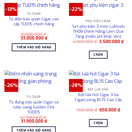
phẩm
-13%
-22%
TỦ CIGAR
Tủ điện bảo quản Cigar cao
PHỤ KIỆN CIGAR
cấp TU015 chính hãng
Set phụ kiện 3 món Lubinski
TH08 Chính Hãng Làm Quà
38.000.000
₫
Tặng (miễn phí khắc tên)
Giá
Giá
33.000.000
₫
Giá
Giá
gốc
hiện
4.500.000
₫
3.500.000
₫
gốc
hiện
là:
tại
THÊM VÀO GIỎ HÀNG
là:
tại
38.000.000 ₫.
là:
4.500.000 ₫.
là:
33.000.000 ₫.
CHỌN
3.50
Sản
phẩm
này
có
-26%
-28%
nhiều
BẬT LỬA KHÒ
biến
Bật lửa hút Cigar 3 tia
TỦ CIGAR
thể.
CigarLoong BL15 Cao Cấp
Tủ đựng bảo quản Cigar và
Các
rượu vang Golden Fire
Giá
Giá
900.000
₫
650.000
₫
tùy
TU005
gốc
hiện
chọn
42.900.000
₫
là:
tại
Giá
Giá
31.900.000
₫
900.000 ₫.
là:
có
CHỌN
gốc
hiện
650.0
là:
tại
thể
Sản
THÊM VÀO GIỎ HÀNG