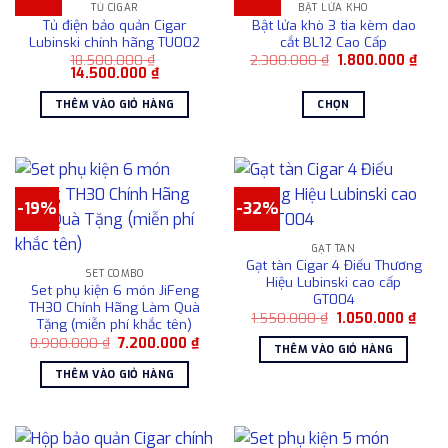
TỦ CIGAR
BẬT LỬA KHÒ
Tủ điện bảo quản Cigar
Bật lửa khò 3 tia kèm dao
Lubinski chính hãng TU002
cắt BL12 Cao Cấp
Giá
Giá
18.500.000
₫
2.300.000
₫
1.800.000
₫
Giá
Giá
gốc
hiện
14.500.000
₫
gốc
hiện
là:
tại
là:
tại
2.300.000 ₫.
là:
THÊM VÀO GIỎ HÀNG
CHỌN
18.500.000 ₫.
là:
1.80
14.500.000 ₫.
Sản
phẩm
này
có
-19%
-32%
nhiều
biến
GẠT TÀN
thể.
Gạt tàn Cigar 4 Điếu Thương
Các
SET COMBO
Hiệu Lubinski cao cấp
Set phụ kiện 6 món JiFeng
tùy
GT004
TH30 Chính Hãng Làm Quà
chọn
Giá
Giá
1.550.000
₫
1.050.000
₫
Tặng (miễn phí khắc tên)
gốc
hiện
có
Giá
Giá
8.900.000
₫
7.200.000
₫
là:
tại
THÊM VÀO GIỎ HÀNG
gốc
hiện
1.550.000 ₫.
là:
thể
là:
tại
1.05
THÊM VÀO GIỎ HÀNG
được
8.900.000 ₫.
là:
7.200.000 ₫.
chọn
trên
trang