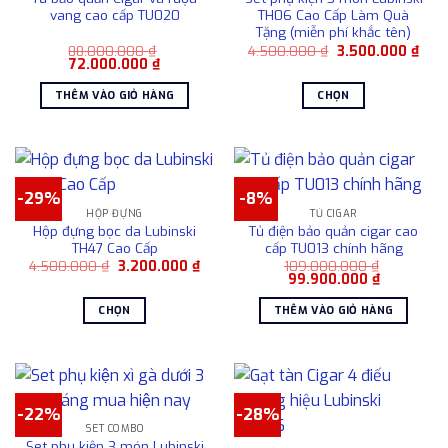
Các
thể.
vang cao cấp TU020
TH06 Cao Cấp Làm Quà
tùy
Tặng (miễn phí khắc tên)
Các
chọn
Giá
Giá
88.000.000
₫
4.500.000
₫
3.500.000
₫
tùy
Giá
Giá
gốc
hiện
72.000.000
₫
có
chọn
gốc
hiện
là:
tại
là:
tại
4.500.000 ₫.
là:
thể
có
THÊM VÀO GIỎ HÀNG
CHỌN
88.000.000 ₫.
là:
3.50
được
72.000.000 ₫.
thể
Sản
chọn
được
phẩm
trên
chọn
này
trang
trên
có
sản
-29%
-8%
trang
nhiều
HỘP ĐỰNG
TỦ CIGAR
phẩm
sản
biến
Hộp đựng bọc da Lubinski
Tủ điện bảo quản cigar cao
phẩm
thể.
TH47 Cao Cấp
cấp TU013 chính hãng
Các
Giá
Giá
4.500.000
₫
3.200.000
₫
109.000.000
₫
gốc
hiện
Giá
Giá
99.900.000
₫
tùy
là:
tại
gốc
hiện
4.500.000 ₫.
là:
là:
tại
chọn
CHỌN
THÊM VÀO GIỎ HÀNG
3.200.000 ₫.
109.000.000 ₫.
là:
có
99.900.00
Sản
thể
phẩm
được
này
chọn
có
trên
-22%
-28%
nhiều
SET COMBO
trang
biến
Set phụ kiện 3 món Lubinski