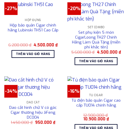
sản
-27%
-20%
phẩm
HỘP ĐỰNG
Hộp bảo quản Cigar chính
SET COMBO
hãng Lubinski TH51 Cao Cấp
Set phụ kiện 5 món
CigarLoong TH27 Chính
Hãng Làm Quà Tặng (miễn
Giá
Giá
6.200.000
₫
4.500.000
₫
phí khắc tên)
gốc
hiện
Giá
Giá
là:
tại
5.600.000
₫
4.500.000
₫
THÊM VÀO GIỎ HÀNG
gốc
hiện
6.200.000 ₫.
là:
là:
tại
4.500.000 ₫.
THÊM VÀO GIỎ HÀNG
5.600.000 ₫.
là:
4.50
-34%
-16%
TỦ CIGAR
Tủ điện bảo quản Cigar cao
DAO CẮT
cấp TU014 chính hãng
Dao cắt hình chữ V có gác
Cigar thương hiệu JiFeng
12.900.000
₫
DC004
Giá
Giá
10.900.000
₫
Giá
Giá
1.450.000
₫
950.000
₫
gốc
hiện
gốc
hiện
là:
tại
THÊM VÀO GIỎ HÀNG