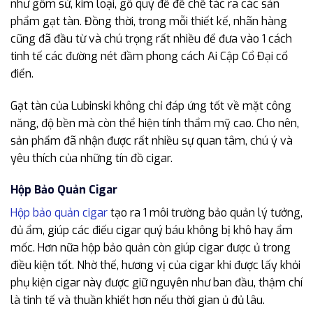
như gốm sứ, kim loại, gỗ quý để để chế tác ra các sản
phẩm gạt tàn. Đồng thời, trong mỗi thiết kế, nhãn hàng
cũng đã đầu từ và chú trọng rất nhiều để đưa vào 1 cách
tinh tế các đường nét đầm phong cách Ai Cập Cổ Đại cổ
điển.
Gạt tàn của Lubinski không chỉ đáp ứng tốt về mặt công
năng, độ bền mà còn thể hiện tính thẩm mỹ cao. Cho nên,
sản phẩm đã nhận được rất nhiều sự quan tâm, chú ý và
yêu thích của những tín đồ cigar.
Hộp Bảo Quản Cigar
Hộp bảo quản cigar
tạo ra 1 môi trường bảo quản lý tưởng,
đủ ẩm, giúp các điếu cigar quý báu không bị khô hay ẩm
mốc. Hơn nữa hộp bảo quản còn giúp cigar được ủ trong
điều kiện tốt. Nhờ thế, hương vị của cigar khi được lấy khỏi
phụ kiện cigar này được giữ nguyên như ban đầu, thậm chí
là tinh tế và thuần khiết hơn nếu thời gian ủ đủ lâu.