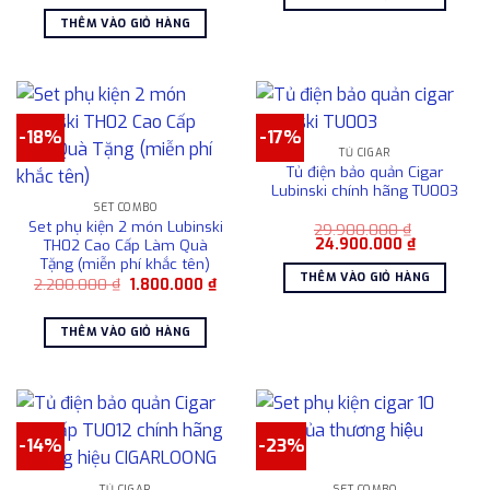
là:
tại
12.900.000 ₫.
là:
1.450.000 ₫.
là:
10.900.000
THÊM VÀO GIỎ HÀNG
950.000 ₫.
-18%
-17%
TỦ CIGAR
Tủ điện bảo quản Cigar
Lubinski chính hãng TU003
SET COMBO
Set phụ kiện 2 món Lubinski
29.900.000
₫
Giá
Giá
24.900.000
₫
TH02 Cao Cấp Làm Quà
gốc
hiện
Tặng (miễn phí khắc tên)
là:
tại
THÊM VÀO GIỎ HÀNG
Giá
Giá
2.200.000
₫
1.800.000
₫
29.900.000 ₫.
là:
gốc
hiện
24.900.00
là:
tại
2.200.000 ₫.
là:
THÊM VÀO GIỎ HÀNG
1.800.000 ₫.
-14%
-23%
TỦ CIGAR
SET COMBO