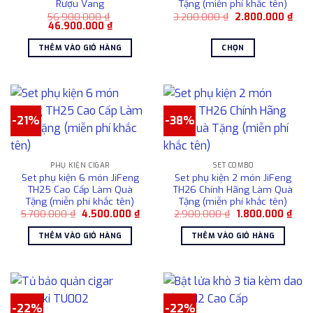
Rượu Vang
Tặng (miễn phí khắc tên)
Giá
Giá
56.900.000
₫
3.200.000
₫
2.800.000
₫
Giá
Giá
gốc
hiện
46.900.000
₫
gốc
hiện
là:
tại
là:
tại
3.200.000 ₫.
là:
THÊM VÀO GIỎ HÀNG
CHỌN
56.900.000 ₫.
là:
2.80
46.900.000 ₫.
Sản
phẩm
này
có
-21%
-38%
nhiều
biến
thể.
Các
PHỤ KIỆN CIGAR
SET COMBO
Set phụ kiện 6 món JiFeng
Set phụ kiện 2 món JiFeng
tùy
TH25 Cao Cấp Làm Quà
TH26 Chính Hãng Làm Quà
chọn
Tặng (miễn phí khắc tên)
Tặng (miễn phí khắc tên)
có
Giá
Giá
Giá
Giá
5.700.000
₫
4.500.000
₫
2.900.000
₫
1.800.000
₫
gốc
hiện
gốc
hiện
thể
là:
tại
là:
tại
THÊM VÀO GIỎ HÀNG
THÊM VÀO GIỎ HÀNG
được
5.700.000 ₫.
là:
2.900.000 ₫.
là:
4.500.000 ₫.
1.80
chọn
trên
trang
sản
-22%
-22%
phẩm