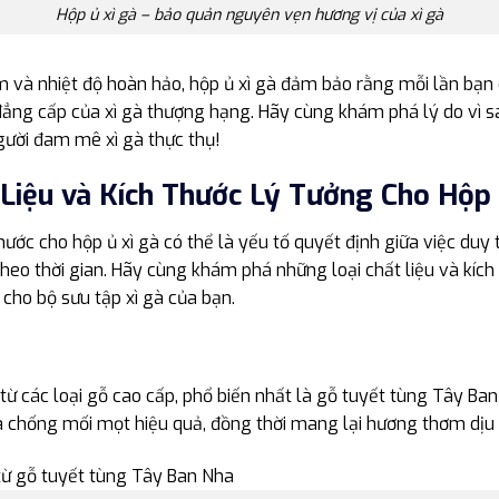
Hộp ủ xì gà – bảo quản nguyên vẹn hương vị của xì gà
 và nhiệt độ hoàn hảo, hộp ủ xì gà đảm bảo rằng mỗi lần bạn
ẳng cấp của xì gà thượng hạng. Hãy cùng khám phá lý do vì sa
gười đam mê xì gà thực thụ!
 Liệu và Kích Thước Lý Tưởng Cho Hộp 
hước cho hộp ủ xì gà có thể là yếu tố quyết định giữa việc duy t
heo thời gian. Hãy cùng khám phá những loại chất liệu và kích
cho bộ sưu tập xì gà của bạn.
 các loại gỗ cao cấp, phổ biến nhất là gỗ tuyết tùng Tây Ban 
à chống mối mọt hiệu quả, đồng thời mang lại hương thơm dịu n