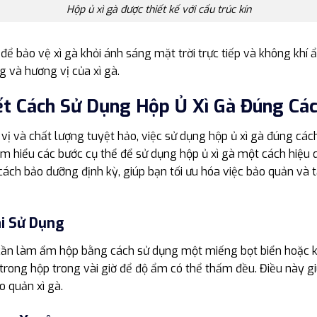
Hộp ủ xì gà được thiết kế với cấu trúc kín
 để bảo vệ xì gà khỏi ánh sáng mặt trời trực tiếp và không khí
 và hương vị của xì gà.
ết Cách Sử Dụng Hộp Ủ Xì Gà Đúng Cá
vị và chất lượng tuyệt hảo, việc sử dụng hộp ủ xì gà đúng các
ìm hiểu các bước cụ thể để sử dụng hộp ủ xì gà một cách hiệu 
 cách bảo dưỡng định kỳ, giúp bạn tối ưu hóa việc bảo quản và 
i Sử Dụng
n cần làm ẩm hộp bằng cách sử dụng một miếng bọt biển hoặc 
 trong hộp trong vài giờ để độ ẩm có thể thấm đều. Điều này 
o quản xì gà.