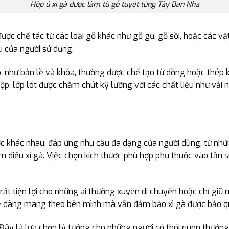
Hộp ủ xì gà được làm từ gỗ tuyết tùng Tây Ban Nha
được chế tác từ các loại gỗ khác như gỗ gụ, gỗ sồi, hoặc các vậ
u của người sử dụng.
hộp, như bản lề và khóa, thường được chế tạo từ đồng hoặc thé
p, lớp lót được chăm chút kỹ lưỡng với các chất liệu như vải n
ước khác nhau, đáp ứng nhu cầu đa dạng của người dùng, từ n
m điếu xì gà. Việc chọn kích thước phù hợp phụ thuộc vào tần
 rất tiện lợi cho những ai thường xuyên di chuyển hoặc chỉ giữ 
 dễ dàng mang theo bên mình mà vẫn đảm bảo xì gà được bảo qu
 Đây là lựa chọn lý tưởng cho những người có thói quen thưởng