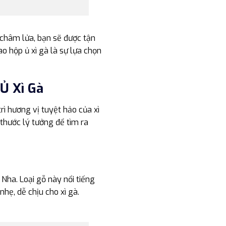
 châm lửa, bạn sẽ được tận
o hộp ủ xì gà là sự lựa chọn
Ủ Xì Gà
rì hương vị tuyệt hảo của xì
 thước lý tưởng để tìm ra
Nha. Loại gỗ này nổi tiếng
hẹ, dễ chịu cho xì gà.