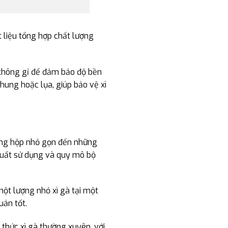
t liệu tổng hợp chất lượng
p không gỉ để đảm bảo độ bền
hung hoặc lụa, giúp bảo vệ xì
hững hộp nhỏ gọn đến những
 suất sử dụng và quy mô bộ
một lượng nhỏ xì gà tại một
ản tốt.
 thức xì gà thường xuyên, với