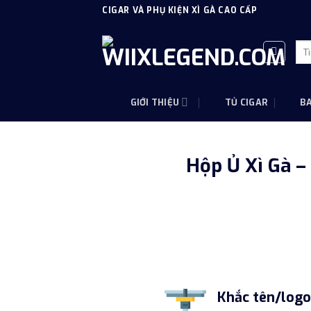
Skip
CIGAR VÀ PHỤ KIỆN XÌ GÀ CAO CẤP
to
content
Tì
kiế
GIỚI THIỆU
TỦ CIGAR
B
Hộp Ủ Xì Gà 
Khắc tên/log