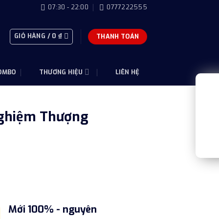
07:30 - 22:00
0777222555
GIỎ HÀNG /
0
₫
THANH TOÁN
OMBO
THƯƠNG HIỆU
LIÊN HỆ
Nghiệm Thượng
Mới 100% - nguyên