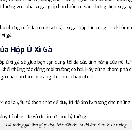
t lượng vừa phải xì gà, giúp bạn luôn có sẵn những điếu xì gà
cho những nhà đam mê sưu tập xì gà, hộp lớn cung cấp không g
 xì gà.
ủa Hộp Ủ Xì Gà
p ủ xì gà sẽ giúp bạn tận dụng tối đa các tính năng của nó, t
gà khỏi những tác động môi trường có hại. Hãy cùng khám phá c
gà của bạn luôn ở trạng thái hoàn hảo nhất.
xì gà là yếu tố then chốt để duy trì độ ẩm lý tưởng cho những
Hệ thống giữ ẩm giúp duy trì nhiệt độ và đổ ẩm ở mức lý tưởng