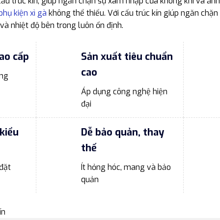
 cấu trúc kín, giúp ngăn chặn sự xâm nhập của không khí và án
phụ kiện xì gà
không thể thiếu. Với cấu trúc kín giúp ngăn chặ
và nhiệt độ bên trong luôn ổn định.
ao cấp
Sản xuất tiêu chuẩn
cao
ong
Áp dụng công nghệ hiện
đại
kiểu
Dễ bảo quản, thay
thế
đặt
Ít hỏng hóc, mang và bảo
quản