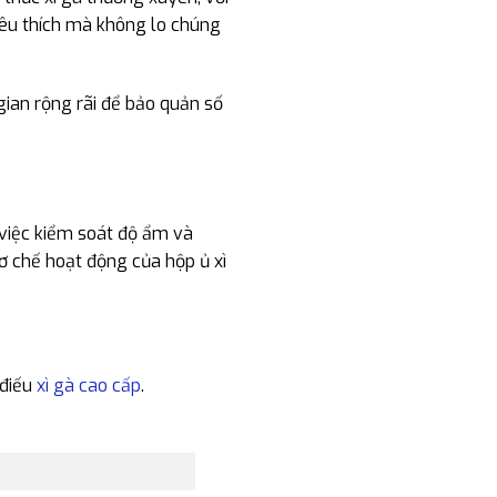
 yêu thích mà không lo chúng
ian rộng rãi để bảo quản số
ừ việc kiểm soát độ ẩm và
ơ chế hoạt động của hộp ủ xì
 điếu
xì gà cao cấp
.