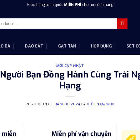
Giao hàng toàn quốc
MIỄN PHÍ
cho mọi đơn hàng
m
m:
AO DA
DAO CẮT
GẠT TÀN
HỘP ĐỰNG
SET C
MỚI CẬP NHẬT
– Người Bạn Đồng Hành Cùng Trải 
Hạng
POSTED ON
6 THÁNG 8, 2024
BY
VIỆT NAM WIIX
o miễn
Miễn phí vận chuyển