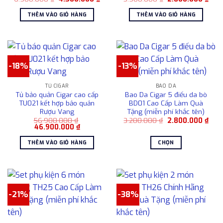
gốc
hiện
gốc
hiện
tùy
là:
tại
là:
tại
THÊM VÀO GIỎ HÀNG
THÊM VÀO GIỎ HÀNG
6.500.000 ₫.
là:
3.500.000 ₫.
là:
chọn
4.500.000 ₫.
2.80
có
thể
được
chọn
-18%
-13%
trên
trang
TỦ CIGAR
BAO DA
sản
Tủ bảo quản Cigar cao cấp
Bao Da Cigar 5 điếu da bò
phẩm
TU021 kết hợp bảo quản
BD01 Cao Cấp Làm Quà
Rượu Vang
Tặng (miễn phí khắc tên)
Giá
Giá
56.900.000
₫
3.200.000
₫
2.800.000
₫
Giá
Giá
gốc
hiện
46.900.000
₫
gốc
hiện
là:
tại
là:
tại
3.200.000 ₫.
là:
THÊM VÀO GIỎ HÀNG
CHỌN
56.900.000 ₫.
là:
2.80
46.900.000 ₫.
Sản
phẩm
này
có
-21%
-38%
nhiều
biến
thể.