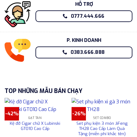
HỖ TRỢ
0777.444.666
P. KINH DOANH
0383.666.888
TOP NHỮNG MẪU BÁN CHẠY
-42%
-26%
GẠT TÀN
SET COMBO
Kệ đỡ Cigar chữ X Lubinski
Set phụ kiện 3 món JiFeng
GT010 Cao Cấp
TH28 Cao Cấp Làm Quà
Tặng (miễn phí khắc tên)