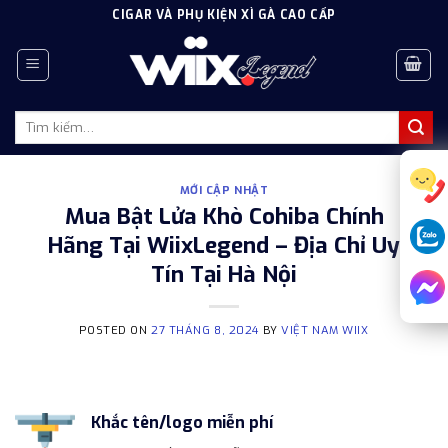
Skip
CIGAR VÀ PHỤ KIỆN XÌ GÀ CAO CẤP
to
content
Tìm
kiếm:
MỚI CẬP NHẬT
Mua Bật Lửa Khò Cohiba Chính
Hãng Tại WiixLegend – Địa Chỉ Uy
Tín Tại Hà Nội
POSTED ON
27 THÁNG 8, 2024
BY
VIỆT NAM WIIX
Khắc tên/logo miễn phí