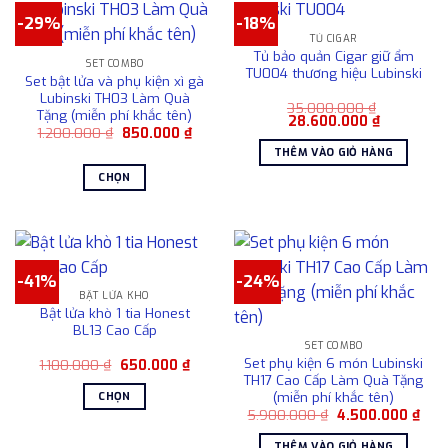
có
-29%
-18%
nhiều
TỦ CIGAR
biến
Tủ bảo quản Cigar giữ ẩm
SET COMBO
thể.
TU004 thương hiệu Lubinski
Set bật lửa và phụ kiện xì gà
Các
Lubinski TH03 Làm Quà
35.000.000
₫
tùy
Tặng (miễn phí khắc tên)
Giá
Giá
28.600.000
₫
chọn
Giá
Giá
1.200.000
₫
850.000
₫
gốc
hiện
gốc
hiện
là:
tại
có
THÊM VÀO GIỎ HÀNG
là:
tại
35.000.000 ₫.
là:
1.200.000 ₫.
là:
28.600.00
thể
CHỌN
850.000 ₫.
được
Sản
chọn
phẩm
trên
này
trang
có
sản
-41%
-24%
nhiều
BẬT LỬA KHÒ
phẩm
biến
Bật lửa khò 1 tia Honest
thể.
BL13 Cao Cấp
Các
SET COMBO
Set phụ kiện 6 món Lubinski
Giá
Giá
1.100.000
₫
650.000
₫
tùy
gốc
hiện
TH17 Cao Cấp Làm Quà Tặng
chọn
là:
tại
(miễn phí khắc tên)
CHỌN
1.100.000 ₫.
là:
có
Giá
Giá
5.900.000
₫
4.500.000
₫
650.000 ₫.
Sản
gốc
hiện
thể
là:
tại
phẩm
THÊM VÀO GIỎ HÀNG