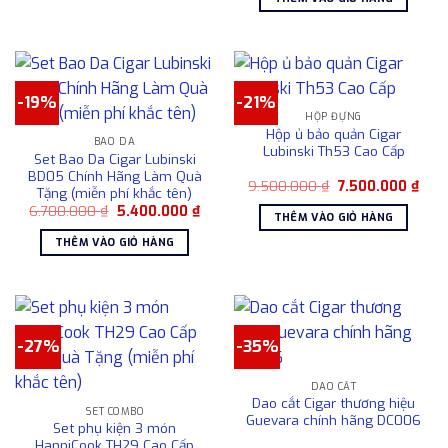
được
5.900.000 ₫.
là:
này
4.50
chọn
có
trên
nhiều
trang
biến
sản
thể.
-19%
-21%
phẩm
Các
HỘP ĐỰNG
Hộp ủ bảo quản Cigar
tùy
BAO DA
Lubinski Th53 Cao Cấp
Set Bao Da Cigar Lubinski
chọn
BD05 Chính Hãng Làm Quà
có
Giá
Giá
9.500.000
₫
7.500.000
₫
Tặng (miễn phí khắc tên)
gốc
hiện
thể
Giá
Giá
6.700.000
₫
5.400.000
₫
là:
tại
THÊM VÀO GIỎ HÀNG
được
gốc
hiện
9.500.000 ₫.
là:
là:
tại
7.50
chọn
THÊM VÀO GIỎ HÀNG
6.700.000 ₫.
là:
5.400.000 ₫.
trên
trang
sản
phẩm
-27%
-35%
DAO CẮT
Dao cắt Cigar thương hiệu
SET COMBO
Guevara chính hãng DC006
Set phụ kiện 3 món
HanniCook TH29 Cao Cấp