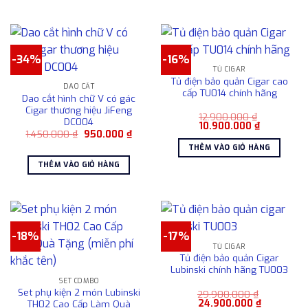
4.50
-34%
-16%
TỦ CIGAR
Tủ điện bảo quản Cigar cao
DAO CẮT
cấp TU014 chính hãng
Dao cắt hình chữ V có gác
Cigar thương hiệu JiFeng
12.900.000
₫
DC004
Giá
Giá
10.900.000
₫
Giá
Giá
1.450.000
₫
950.000
₫
gốc
hiện
gốc
hiện
là:
tại
THÊM VÀO GIỎ HÀNG
là:
tại
12.900.000 ₫.
là:
1.450.000 ₫.
là:
10.900.000
THÊM VÀO GIỎ HÀNG
950.000 ₫.
-18%
-17%
TỦ CIGAR
Tủ điện bảo quản Cigar
Lubinski chính hãng TU003
SET COMBO
Set phụ kiện 2 món Lubinski
29.900.000
₫
Giá
Giá
24.900.000
₫
TH02 Cao Cấp Làm Quà