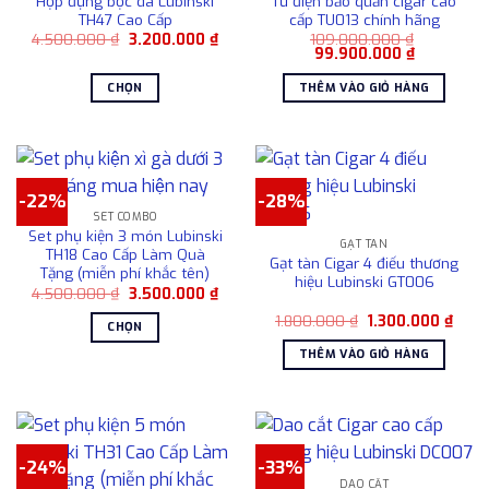
Hộp đựng bọc da Lubinski
Tủ điện bảo quản cigar cao
phẩm
thể.
TH47 Cao Cấp
cấp TU013 chính hãng
Các
Giá
Giá
4.500.000
₫
3.200.000
₫
109.000.000
₫
gốc
hiện
Giá
Giá
99.900.000
₫
tùy
là:
tại
gốc
hiện
4.500.000 ₫.
là:
là:
tại
chọn
CHỌN
THÊM VÀO GIỎ HÀNG
3.200.000 ₫.
109.000.000 ₫.
là:
có
99.900.00
Sản
thể
phẩm
được
này
chọn
có
trên
-22%
-28%
nhiều
SET COMBO
trang
biến
Set phụ kiện 3 món Lubinski
sản
GẠT TÀN
thể.
TH18 Cao Cấp Làm Quà
Gạt tàn Cigar 4 điếu thương
phẩm
Tặng (miễn phí khắc tên)
Các
hiệu Lubinski GT006
Giá
Giá
4.500.000
₫
3.500.000
₫
tùy
gốc
hiện
chọn
Giá
Giá
là:
tại
1.800.000
₫
1.300.000
₫
CHỌN
gốc
hiện
4.500.000 ₫.
là:
có
là:
tại
3.500.000 ₫.
Sản
THÊM VÀO GIỎ HÀNG
1.800.000 ₫.
là:
thể
phẩm
1.300
được
này
chọn
có
trên
nhiều
trang
-24%
-33%
biến
sản
DAO CẮT