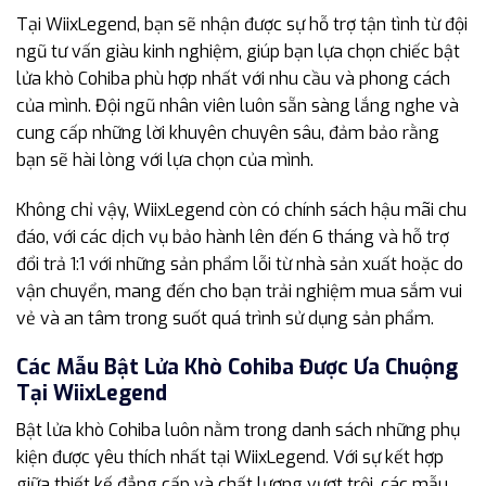
Tại WiixLegend, bạn sẽ nhận được sự hỗ trợ tận tình từ đội
ngũ tư vấn giàu kinh nghiệm, giúp bạn lựa chọn chiếc bật
lửa khò Cohiba phù hợp nhất với nhu cầu và phong cách
của mình. Đội ngũ nhân viên luôn sẵn sàng lắng nghe và
cung cấp những lời khuyên chuyên sâu, đảm bảo rằng
bạn sẽ hài lòng với lựa chọn của mình.
Không chỉ vậy, WiixLegend còn có chính sách hậu mãi chu
đáo, với các dịch vụ bảo hành lên đến 6 tháng và hỗ trợ
đổi trả 1:1 với những sản phẩm lỗi từ nhà sản xuất hoặc do
vận chuyển, mang đến cho bạn trải nghiệm mua sắm vui
vẻ và an tâm trong suốt quá trình sử dụng sản phẩm.
Các Mẫu Bật Lửa Khò Cohiba Được Ưa Chuộng
Tại WiixLegend
Bật lửa khò Cohiba luôn nằm trong danh sách những phụ
kiện được yêu thích nhất tại WiixLegend. Với sự kết hợp
giữa thiết kế đẳng cấp và chất lượng vượt trội, các mẫu