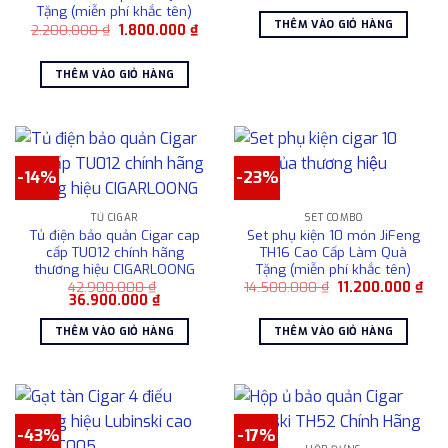
gốc
hiện
Tặng (miễn phí khắc tên)
là:
tại
THÊM VÀO GIỎ HÀNG
Giá
Giá
2.200.000
₫
1.800.000
₫
29.900.000 ₫.
là:
gốc
hiện
24.900.00
là:
tại
2.200.000 ₫.
là:
THÊM VÀO GIỎ HÀNG
1.800.000 ₫.
-14%
-23%
TỦ CIGAR
SET COMBO
Tủ điện bảo quản Cigar cap
Set phụ kiện 10 món JiFeng
cấp TU012 chính hãng
TH16 Cao Cấp Làm Quà
thương hiệu CIGARLOONG
Tặng (miễn phí khắc tên)
Giá
Giá
42.900.000
₫
14.500.000
₫
11.200.000
₫
Giá
Giá
gốc
hiệ
36.900.000
₫
gốc
hiện
là:
tại
là:
tại
14.500.000 ₫.
là:
THÊM VÀO GIỎ HÀNG
THÊM VÀO GIỎ HÀNG
42.900.000 ₫.
là:
11.2
36.900.000 ₫.
-43%
-17%