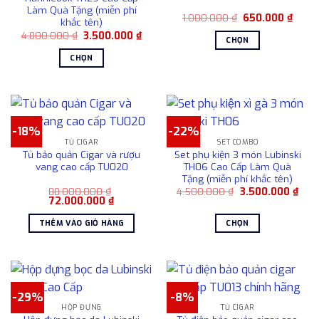
Làm Quà Tặng (miễn phí
Giá
Giá
1.000.000
₫
650.000
₫
khắc tên)
gốc
hiện
Giá
Giá
4.800.000
₫
3.500.000
₫
là:
tại
CHỌN
gốc
hiện
1.000.000 ₫.
là:
là:
tại
650.0
Sản
CHỌN
4.800.000 ₫.
là:
phẩm
3.500.000 ₫.
Sản
này
phẩm
có
này
nhiều
có
-18%
-22%
biến
nhiều
TỦ CIGAR
SET COMBO
thể.
biến
Tủ bảo quản Cigar và rượu
Set phụ kiện 3 món Lubinski
Các
thể.
vang cao cấp TU020
TH06 Cao Cấp Làm Quà
tùy
Tặng (miễn phí khắc tên)
Các
chọn
Giá
Giá
88.000.000
₫
4.500.000
₫
3.500.000
₫
tùy
Giá
Giá
gốc
hiện
72.000.000
₫
có
chọn
gốc
hiện
là:
tại
là:
tại
4.500.000 ₫.
là:
thể
có
THÊM VÀO GIỎ HÀNG
CHỌN
88.000.000 ₫.
là:
3.50
được
72.000.000 ₫.
thể
Sản
chọn
được
phẩm
trên
chọn
này
trang
trên
có
sản
-29%
-8%
trang
nhiều
HỘP ĐỰNG
TỦ CIGAR
phẩm
sản
biến