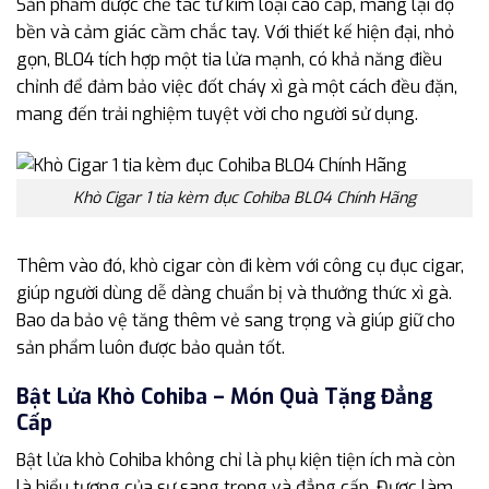
Sản phẩm được chế tác từ kim loại cao cấp, mang lại độ
bền và cảm giác cầm chắc tay. Với thiết kế hiện đại, nhỏ
gọn, BL04 tích hợp một tia lửa mạnh, có khả năng điều
chỉnh để đảm bảo việc đốt cháy xì gà một cách đều đặn,
mang đến trải nghiệm tuyệt vời cho người sử dụng.
Khò Cigar 1 tia kèm đục Cohiba BL04 Chính Hãng
Thêm vào đó, khò cigar còn đi kèm với công cụ đục cigar,
giúp người dùng dễ dàng chuẩn bị và thưởng thức xì gà.
Bao da bảo vệ tăng thêm vẻ sang trọng và giúp giữ cho
sản phẩm luôn được bảo quản tốt.
Bật Lửa Khò Cohiba – Món Quà Tặng Đẳng
Cấp
Bật lửa khò Cohiba không chỉ là phụ kiện tiện ích mà còn
là biểu tượng của sự sang trọng và đẳng cấp. Được làm