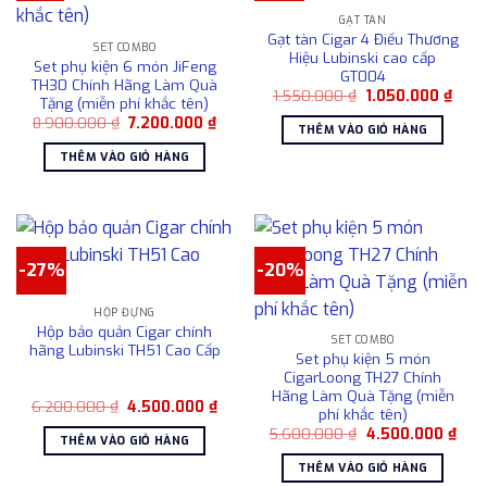
biến
GẠT TÀN
thể.
Gạt tàn Cigar 4 Điếu Thương
Các
SET COMBO
Hiệu Lubinski cao cấp
Set phụ kiện 6 món JiFeng
tùy
GT004
TH30 Chính Hãng Làm Quà
chọn
Giá
Giá
1.550.000
₫
1.050.000
₫
Tặng (miễn phí khắc tên)
gốc
hiện
có
Giá
Giá
8.900.000
₫
7.200.000
₫
là:
tại
THÊM VÀO GIỎ HÀNG
gốc
hiện
1.550.000 ₫.
là:
thể
là:
tại
1.05
THÊM VÀO GIỎ HÀNG
được
8.900.000 ₫.
là:
7.200.000 ₫.
chọn
trên
trang
sản
-27%
-20%
phẩm
HỘP ĐỰNG
Hộp bảo quản Cigar chính
SET COMBO
hãng Lubinski TH51 Cao Cấp
Set phụ kiện 5 món
CigarLoong TH27 Chính
Hãng Làm Quà Tặng (miễn
Giá
Giá
6.200.000
₫
4.500.000
₫
phí khắc tên)
gốc
hiện
Giá
Giá
là:
tại
5.600.000
₫
4.500.000
₫
THÊM VÀO GIỎ HÀNG
gốc
hiện
6.200.000 ₫.
là:
là:
tại
4.500.000 ₫.
THÊM VÀO GIỎ HÀNG
5.600.000 ₫.
là: