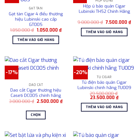
HỘP ĐỰNG
Hộp ủ bảo quản Cigar
GẠT TÀN
Lubinski TH52 Chính Hãng
Gạt tàn Cigar 4 điếu thương
hiệu Lubinski cao cấp
Giá
Giá
9.000.000
₫
7.500.000
₫
GT005
gốc
hiện
Giá
Giá
1.850.000
₫
1.050.000
₫
là:
tại
THÊM VÀO GIỎ HÀNG
gốc
hiện
9.000.000 ₫.
là:
là:
tại
7.50
THÊM VÀO GIỎ HÀNG
1.850.000 ₫.
là:
1.050.000 ₫.
-17%
-20%
TỦ CIGAR
Tủ điện bảo quản Cigar
DAO CẮT
Lubinski chính hãng TU009
Dao cắt Cigar thương hiệu
29.500.000
₫
Caseti DC005 chính hãng
Giá
Giá
23.500.000
₫
Giá
Giá
3.000.000
₫
2.500.000
₫
gốc
hiện
gốc
hiện
là:
tại
THÊM VÀO GIỎ HÀNG
là:
tại
29.500.000 ₫.
là:
3.000.000 ₫.
là:
23.500.000
CHỌN
2.500.000 ₫.
Sản
phẩm
này