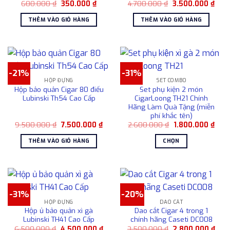
Giá
Giá
Giá
Giá
600.000
₫
350.000
₫
4.700.000
₫
3.500.000
₫
gốc
hiện
gốc
hiện
là:
tại
là:
tại
THÊM VÀO GIỎ HÀNG
THÊM VÀO GIỎ HÀNG
600.000 ₫.
là:
4.700.000 ₫.
là:
350.000 ₫.
3.50
-21%
-31%
HỘP ĐỰNG
SET COMBO
Hộp bảo quản Cigar 80 điếu
Set phụ kiện 2 món
Lubinski Th54 Cao Cấp
CigarLoong TH21 Chính
Hãng Làm Quà Tặng (miễn
phí khắc tên)
Giá
Giá
Giá
Giá
9.500.000
₫
7.500.000
₫
2.600.000
₫
1.800.000
₫
gốc
hiện
gốc
hiện
là:
tại
là:
tại
THÊM VÀO GIỎ HÀNG
CHỌN
9.500.000 ₫.
là:
2.600.000 ₫.
là:
7.500.000 ₫.
1.80
Sản
phẩm
này
có
-31%
-20%
nhiều
HỘP ĐỰNG
DAO CẮT
biến
Hộp ủ bảo quản xì gà
Dao cắt Cigar 4 trong 1
thể.
Lubinski TH41 Cao Cấp
chính hãng Caseti DC008
Các
Giá
Giá
Giá
Giá
6.500.000
₫
4.500.000
₫
3.500.000
₫
2.800.000
₫