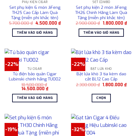
Các
PHỤ KIỆN CIGAR
SET COMBO
Set phụ kiện 6 món JiFeng
Set phụ kiện 2 món JiFeng
tùy
TH25 Cao Cấp Làm Quà
TH26 Chính Hãng Làm Quà
chọn
Tặng (miễn phí khắc tên)
Tặng (miễn phí khắc tên)
có
Giá
Giá
Giá
Giá
5.700.000
₫
4.500.000
₫
2.900.000
₫
1.800.000
₫
gốc
hiện
gốc
hiện
thể
là:
tại
là:
tại
THÊM VÀO GIỎ HÀNG
THÊM VÀO GIỎ HÀNG
được
5.700.000 ₫.
là:
2.900.000 ₫.
là:
4.500.000 ₫.
1.80
chọn
trên
trang
sản
-22%
-22%
phẩm
TỦ CIGAR
BẬT LỬA KHÒ
Tủ điện bảo quản Cigar
Bật lửa khò 3 tia kèm dao
Lubinski chính hãng TU002
cắt BL12 Cao Cấp
Giá
Giá
18.500.000
₫
2.300.000
₫
1.800.000
₫
Giá
Giá
gốc
hiện
14.500.000
₫
gốc
hiện
là:
tại
là:
tại
2.300.000 ₫.
là:
THÊM VÀO GIỎ HÀNG
CHỌN
18.500.000 ₫.
là:
1.80
14.500.000 ₫.
Sản
phẩm
này
có
-19%
-32%
nhiều