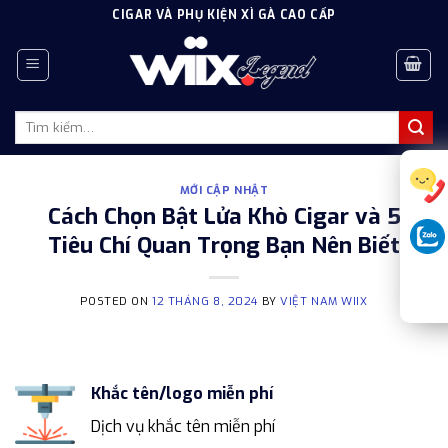
Skip
CIGAR VÀ PHỤ KIỆN XÌ GÀ CAO CẤP
to
content
Tìm
kiếm:
MỚI CẬP NHẬT
Cách Chọn Bật Lửa Khò Cigar và 5
Tiêu Chí Quan Trọng Bạn Nên Biết
POSTED ON
12 THÁNG 8, 2024
BY
VIỆT NAM WIIX
Khắc tên/logo miễn phí
Dịch vụ khắc tên miễn phí