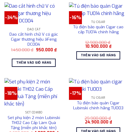
-34%
-16%
TỦ CIGAR
Tủ điện bảo quản Cigar cao
DAO CẮT
cấp TU014 chính hãng
Dao cắt hình chữ V có gác
Cigar thương hiệu JiFeng
12.900.000
₫
DC004
Giá
Giá
10.900.000
₫
Giá
Giá
1.450.000
₫
950.000
₫
gốc
hiện
gốc
hiện
là:
tại
THÊM VÀO GIỎ HÀNG
là:
tại
12.900.000 ₫.
là:
1.450.000 ₫.
là:
10.900.000
THÊM VÀO GIỎ HÀNG
950.000 ₫.
-18%
-17%
TỦ CIGAR
Tủ điện bảo quản Cigar
Lubinski chính hãng TU003
SET COMBO
Set phụ kiện 2 món Lubinski
29.900.000
₫
Giá
Giá
24.900.000
₫
TH02 Cao Cấp Làm Quà
gốc
hiện
Tặng (miễn phí khắc tên)
là:
tại
THÊM VÀO GIỎ HÀNG