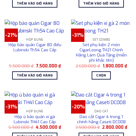
là:
tại
là:
tại
THÊM VÀO GIỎ HÀNG
THÊM VÀO GIỎ HÀNG
600.000 ₫.
là:
4.700.000 ₫.
là:
350.000 ₫.
3.50
-21%
-31%
HỘP ĐỰNG
SET COMBO
Hộp bảo quản Cigar 80 điếu
Set phụ kiện 2 món
Lubinski Th54 Cao Cấp
CigarLoong TH21 Chính
Hãng Làm Quà Tặng (miễn
phí khắc tên)
Giá
Giá
Giá
Giá
9.500.000
₫
7.500.000
₫
2.600.000
₫
1.800.000
₫
gốc
hiện
gốc
hiện
là:
tại
là:
tại
THÊM VÀO GIỎ HÀNG
CHỌN
9.500.000 ₫.
là:
2.600.000 ₫.
là:
7.500.000 ₫.
1.80
Sản
phẩm
này
có
-31%
-20%
nhiều
HỘP ĐỰNG
DAO CẮT
biến
Hộp ủ bảo quản xì gà
Dao cắt Cigar 4 trong 1
thể.
Lubinski TH41 Cao Cấp
chính hãng Caseti DC008
Các
Giá
Giá
Giá
Giá
6.500.000
₫
4.500.000
₫
3.500.000
₫
2.800.000
₫
gốc
hiện
gốc
hiện
tùy
là:
tại
là:
tại