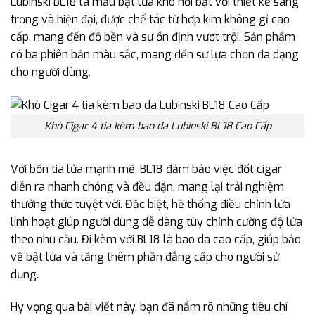
Lubinski BL18 là mẫu bật lửa khò nổi bật với thiết kế sang
trọng và hiện đại, được chế tác từ hợp kim không gỉ cao
cấp, mang đến độ bền và sự ổn định vượt trội. Sản phẩm
có ba phiên bản màu sắc, mang đến sự lựa chọn đa dạng
cho người dùng.
Khò Cigar 4 tia kèm bao da Lubinski BL18 Cao Cấp
Với bốn tia lửa mạnh mẽ, BL18 đảm bảo việc đốt cigar
diễn ra nhanh chóng và đều đặn, mang lại trải nghiệm
thưởng thức tuyệt vời. Đặc biệt, hệ thống điều chỉnh lửa
linh hoạt giúp người dùng dễ dàng tùy chỉnh cường độ lửa
theo nhu cầu. Đi kèm với BL18 là bao da cao cấp, giúp bảo
vệ bật lửa và tăng thêm phần đẳng cấp cho người sử
dụng.
Hy vọng qua bài viết này, bạn đã nắm rõ những tiêu chí