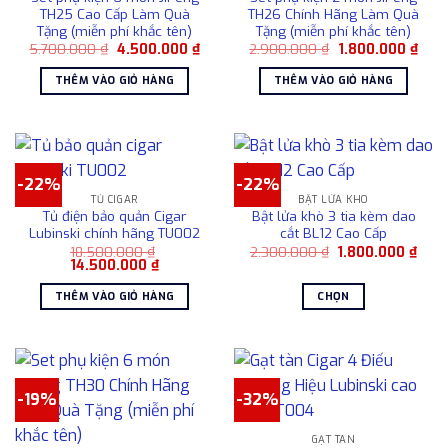
tùy
TH25 Cao Cấp Làm Quà
TH26 Chính Hãng Làm Quà
chọn
Tặng (miễn phí khắc tên)
Tặng (miễn phí khắc tên)
có
Giá
Giá
Giá
Giá
5.700.000
₫
4.500.000
₫
2.900.000
₫
1.800.000
₫
gốc
hiện
gốc
hiện
thể
là:
tại
là:
tại
THÊM VÀO GIỎ HÀNG
THÊM VÀO GIỎ HÀNG
được
5.700.000 ₫.
là:
2.900.000 ₫.
là:
4.500.000 ₫.
1.80
chọn
trên
trang
sản
-22%
-22%
phẩm
TỦ CIGAR
BẬT LỬA KHÒ
Tủ điện bảo quản Cigar
Bật lửa khò 3 tia kèm dao
Lubinski chính hãng TU002
cắt BL12 Cao Cấp
Giá
Giá
18.500.000
₫
2.300.000
₫
1.800.000
₫
Giá
Giá
gốc
hiện
14.500.000
₫
gốc
hiện
là:
tại
là:
tại
2.300.000 ₫.
là:
THÊM VÀO GIỎ HÀNG
CHỌN
18.500.000 ₫.
là:
1.80
14.500.000 ₫.
Sản
phẩm
này
có
-19%
-32%
nhiều
biến
GẠT TÀN
thể.