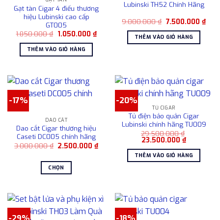
Lubinski TH52 Chính Hãng
Gạt tàn Cigar 4 điếu thương
hiệu Lubinski cao cấp
Giá
Giá
9.000.000
₫
7.500.000
₫
GT005
gốc
hiện
Giá
Giá
1.850.000
₫
1.050.000
₫
là:
tại
THÊM VÀO GIỎ HÀNG
gốc
hiện
9.000.000 ₫.
là:
là:
tại
7.50
THÊM VÀO GIỎ HÀNG
1.850.000 ₫.
là:
1.050.000 ₫.
-17%
-20%
TỦ CIGAR
Tủ điện bảo quản Cigar
DAO CẮT
Lubinski chính hãng TU009
Dao cắt Cigar thương hiệu
29.500.000
₫
Caseti DC005 chính hãng
Giá
Giá
23.500.000
₫
Giá
Giá
3.000.000
₫
2.500.000
₫
gốc
hiện
gốc
hiện
là:
tại
THÊM VÀO GIỎ HÀNG
là:
tại
29.500.000 ₫.
là:
3.000.000 ₫.
là:
23.500.000
CHỌN
2.500.000 ₫.
Sản
phẩm
này
có
-29%
-18%
nhiều