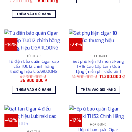
Giá
Giá
2.200.000
₫
1.800.000
₫
29.900.000 ₫.
là:
gốc
hiện
24.900.00
là:
tại
2.200.000 ₫.
là:
THÊM VÀO GIỎ HÀNG
1.800.000 ₫.
-14%
-23%
TỦ CIGAR
SET COMBO
Tủ điện bảo quản Cigar cap
Set phụ kiện 10 món JiFeng
cấp TU012 chính hãng
TH16 Cao Cấp Làm Quà
thương hiệu CIGARLOONG
Tặng (miễn phí khắc tên)
Giá
Giá
42.900.000
₫
14.500.000
₫
11.200.000
₫
Giá
Giá
gốc
hiệ
36.900.000
₫
gốc
hiện
là:
tại
là:
tại
14.500.000 ₫.
là:
THÊM VÀO GIỎ HÀNG
THÊM VÀO GIỎ HÀNG
42.900.000 ₫.
là:
11.2
36.900.000 ₫.
-43%
-17%
HỘP ĐỰNG
Hộp ủ bảo quản Cigar
GẠT TÀN