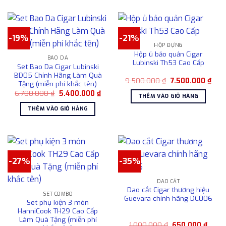
có
trên
nhiều
trang
biến
sản
thể.
-19%
-21%
phẩm
Các
HỘP ĐỰNG
Hộp ủ bảo quản Cigar
tùy
BAO DA
Lubinski Th53 Cao Cấp
Set Bao Da Cigar Lubinski
chọn
BD05 Chính Hãng Làm Quà
có
Giá
Giá
9.500.000
₫
7.500.000
₫
Tặng (miễn phí khắc tên)
gốc
hiện
thể
Giá
Giá
6.700.000
₫
5.400.000
₫
là:
tại
THÊM VÀO GIỎ HÀNG
được
gốc
hiện
9.500.000 ₫.
là:
là:
tại
7.50
chọn
THÊM VÀO GIỎ HÀNG
6.700.000 ₫.
là:
5.400.000 ₫.
trên
trang
sản
phẩm
-27%
-35%
DAO CẮT
Dao cắt Cigar thương hiệu
SET COMBO
Guevara chính hãng DC006
Set phụ kiện 3 món
HanniCook TH29 Cao Cấp
Làm Quà Tặng (miễn phí
Giá
Giá
1.000.000
₫
650.000
₫