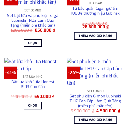
TỦ CIGAR
biến
Tủ bảo quản Cigar giữ ẩm
SET COMBO
thể.
TU004 thương hiệu Lubinski
Set bật lửa và phụ kiện xì gà
Các
Lubinski TH03 Làm Quà
35.000.000
₫
tùy
Tặng (miễn phí khắc tên)
Giá
Giá
28.600.000
₫
chọn
Giá
Giá
1.200.000
₫
850.000
₫
gốc
hiện
gốc
hiện
là:
tại
có
THÊM VÀO GIỎ HÀNG
là:
tại
35.000.000 ₫.
là:
1.200.000 ₫.
là:
28.600.00
thể
CHỌN
850.000 ₫.
được
Sản
chọn
phẩm
trên
này
trang
có
sản
-41%
-24%
nhiều
BẬT LỬA KHÒ
phẩm
biến
Bật lửa khò 1 tia Honest
thể.
BL13 Cao Cấp
Các
SET COMBO
Set phụ kiện 6 món Lubinski
Giá
Giá
1.100.000
₫
650.000
₫
tùy
gốc
hiện
TH17 Cao Cấp Làm Quà Tặng
chọn
là:
tại
(miễn phí khắc tên)
CHỌN
1.100.000 ₫.
là:
có
Giá
Giá
5.900.000
₫
4.500.000
₫
650.000 ₫.
Sản
gốc
hiện
thể
là:
tại
phẩm
THÊM VÀO GIỎ HÀNG
được
5.900.000 ₫.
là:
này
4.50
chọn