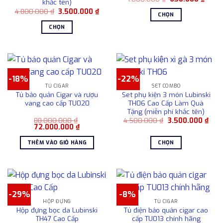
khắc tên)
gốc
hiện
Giá
Giá
4.800.000
₫
3.500.000
₫
là:
tại
CHỌN
gốc
hiện
1.000.000 ₫.
là:
là:
tại
650.0
Sản
CHỌN
4.800.000 ₫.
là:
phẩm
3.500.000 ₫.
Sản
này
phẩm
có
này
nhiều
có
-18%
-22%
biến
nhiều
TỦ CIGAR
SET COMBO
thể.
biến
Tủ bảo quản Cigar và rượu
Set phụ kiện 3 món Lubinski
Các
thể.
vang cao cấp TU020
TH06 Cao Cấp Làm Quà
tùy
Tặng (miễn phí khắc tên)
Các
chọn
Giá
Giá
88.000.000
₫
4.500.000
₫
3.500.000
₫
tùy
Giá
Giá
gốc
hiện
72.000.000
₫
có
chọn
gốc
hiện
là:
tại
là:
tại
4.500.000 ₫.
là:
thể
có
THÊM VÀO GIỎ HÀNG
CHỌN
88.000.000 ₫.
là:
3.50
được
72.000.000 ₫.
thể
Sản
chọn
được
phẩm
trên
chọn
này
trang
trên
có
sản
-29%
-8%
trang
nhiều
HỘP ĐỰNG
TỦ CIGAR
phẩm
sản
biến
Hộp đựng bọc da Lubinski
Tủ điện bảo quản cigar cao
phẩm
thể.
TH47 Cao Cấp
cấp TU013 chính hãng