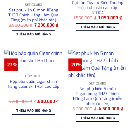
Gạt tàn Cigar 4 Điếu Thương
Các
SET COMBO
Hiệu Lubinski cao cấp
Set phụ kiện 6 món JiFeng
tùy
GT004
TH30 Chính Hãng Làm Quà
chọn
Giá
Giá
1.550.000
₫
1.050.000
₫
Tặng (miễn phí khắc tên)
gốc
hiện
có
Giá
Giá
8.900.000
₫
7.200.000
₫
là:
tại
THÊM VÀO GIỎ HÀNG
gốc
hiện
1.550.000 ₫.
là:
thể
là:
tại
1.05
THÊM VÀO GIỎ HÀNG
được
8.900.000 ₫.
là:
7.200.000 ₫.
chọn
trên
trang
sản
-27%
-20%
phẩm
HỘP ĐỰNG
Hộp bảo quản Cigar chính
SET COMBO
hãng Lubinski TH51 Cao Cấp
Set phụ kiện 5 món
CigarLoong TH27 Chính
Hãng Làm Quà Tặng (miễn
Giá
Giá
6.200.000
₫
4.500.000
₫
phí khắc tên)
gốc
hiện
Giá
Giá
là:
tại
5.600.000
₫
4.500.000
₫
THÊM VÀO GIỎ HÀNG
gốc
hiện
6.200.000 ₫.
là:
là:
tại
4.500.000 ₫.
THÊM VÀO GIỎ HÀNG
5.600.000 ₫.
là:
4.50