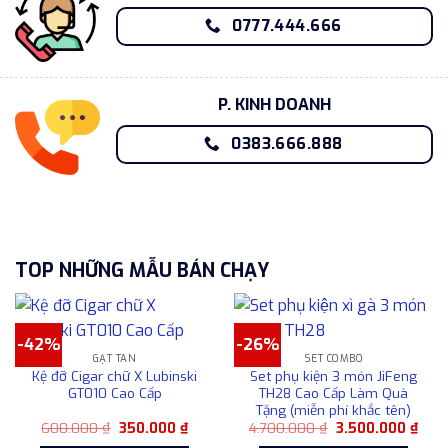
0777.444.666
P. KINH DOANH
0383.666.888
TOP NHỮNG MẪU BÁN CHẠY
-42%
-26%
GẠT TÀN
SET COMBO
Kệ đỡ Cigar chữ X Lubinski
Set phụ kiện 3 món JiFeng
GT010 Cao Cấp
TH28 Cao Cấp Làm Quà
Tặng (miễn phí khắc tên)
Giá
Giá
Giá
Giá
600.000
₫
350.000
₫
4.700.000
₫
3.500.000
₫
gốc
hiện
gốc
hiện