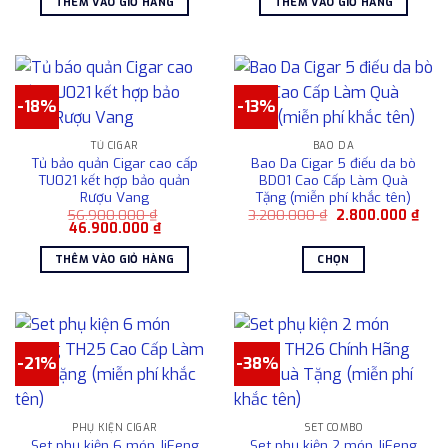
THÊM VÀO GIỎ HÀNG
THÊM VÀO GIỎ HÀNG
6.500.000 ₫.
là:
3.500.000 ₫.
là:
chọn
4.500.000 ₫.
2.80
có
thể
được
chọn
-18%
-13%
trên
trang
TỦ CIGAR
BAO DA
sản
Tủ bảo quản Cigar cao cấp
Bao Da Cigar 5 điếu da bò
phẩm
TU021 kết hợp bảo quản
BD01 Cao Cấp Làm Quà
Rượu Vang
Tặng (miễn phí khắc tên)
Giá
Giá
56.900.000
₫
3.200.000
₫
2.800.000
₫
Giá
Giá
gốc
hiện
46.900.000
₫
gốc
hiện
là:
tại
là:
tại
3.200.000 ₫.
là:
THÊM VÀO GIỎ HÀNG
CHỌN
56.900.000 ₫.
là:
2.80
46.900.000 ₫.
Sản
phẩm
này
có
-21%
-38%
nhiều
biến
thể.
Các
PHỤ KIỆN CIGAR
SET COMBO
Set phụ kiện 6 món JiFeng
Set phụ kiện 2 món JiFeng