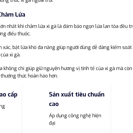
ởng thức xì gà ngoài trời.
 Châm Lửa
ớn nhất khi châm lửa xì gà là đảm bảo ngọn lửa lan tỏa đều t
ng điếu thuốc.
nh xác, bật lửa khò đa năng giúp người dùng dễ dàng kiểm soát 
ủa xì gà.
 không chỉ giúp giữ nguyên hương vị tinh tế của xì gà mà còn 
 thưởng thức hoàn hảo hơn.
ao cấp
Sản xuất tiêu chuẩn
cao
ong
Áp dụng công nghệ hiện
đại