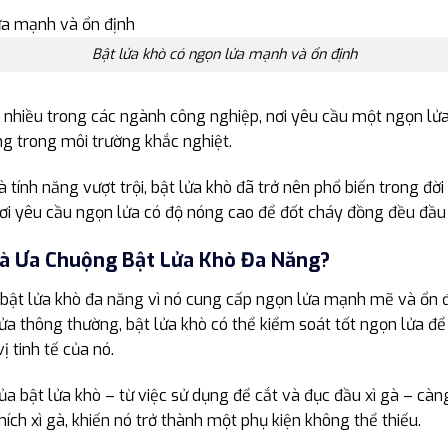
Bật lửa khò có ngọn lửa mạnh và ổn định
 nhiều trong các ngành công nghiệp, nơi yêu cầu một ngọn lửa
g trong môi trường khắc nghiệt.
 và tính năng vượt trội, bật lửa khò đã trở nên phổ biến trong đờ
nơi yêu cầu ngọn lửa có độ nóng cao để đốt cháy đồng đều đầu đ
Gà Ưa Chuộng Bật Lửa Khò Đa Năng?
 bật lửa khò đa năng vì nó cung cấp ngọn lửa mạnh mẽ và ổn đ
lửa thông thường, bật lửa khò có thể kiểm soát tốt ngọn lửa đ
 tinh tế của nó.
a bật lửa khò – từ việc sử dụng để cắt và đục đầu xì gà – càn
ch xì gà, khiến nó trở thành một phụ kiện không thể thiếu.