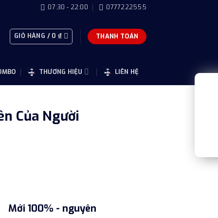
07:30 - 22:00
0777222555
GIỎ HÀNG /
0
₫
THANH TOÁN
OMBO
THƯƠNG HIỆU
LIÊN HỆ
iên Của Người
Mới 100% - nguyên