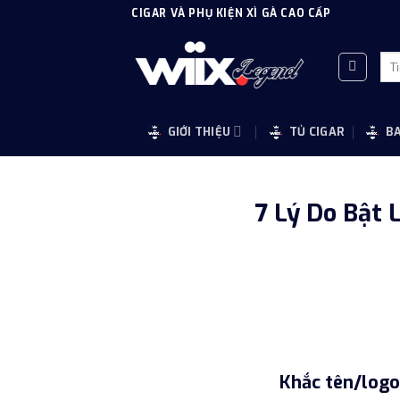
Skip
CIGAR VÀ PHỤ KIỆN XÌ GÀ CAO CẤP
to
content
Tì
kiế
GIỚI THIỆU
TỦ CIGAR
B
7 Lý Do Bật 
Khắc tên/log