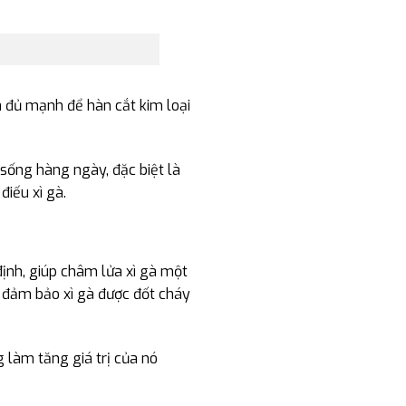
 đủ mạnh để hàn cắt kim loại
i sống hàng ngày, đặc biệt là
iếu xì gà.
ịnh, giúp châm lửa xì gà một
ể đảm bảo xì gà được đốt cháy
g làm tăng giá trị của nó