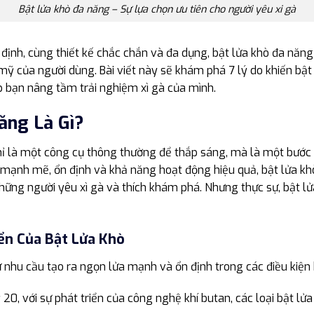
Bật lửa khò đa năng – Sự lựa chọn ưu tiên cho người yêu xi gà
ịnh, cùng thiết kế chắc chắn và đa dụng, bật lửa khò đa năng
mỹ của người dùng. Bài viết này sẽ khám phá 7 lý do khiến bật
úp bạn nâng tầm trải nghiệm xì gà của mình.
ăng Là Gì?
ỉ là một công cụ thông thường để thắp sáng, mà là một bước t
 mạnh mẽ, ổn định và khả năng hoạt động hiệu quả, bật lửa kh
những người yêu xì gà và thích khám phá. Nhưng thực sự, bật l
iển Của Bật Lửa Khò
ừ nhu cầu tạo ra ngọn lửa mạnh và ổn định trong các điều kiện 
, với sự phát triển của công nghệ khí butan, các loại bật lửa