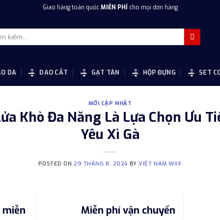
Giao hàng toàn quốc
MIỄN PHÍ
cho mọi đơn hàng
m
m:
AO DA
DAO CẮT
GẠT TÀN
HỘP ĐỰNG
SET C
MỚI CẬP NHẬT
Lửa Khò Đa Năng Là Lựa Chọn Ưu T
Yêu Xì Gà
POSTED ON
29 THÁNG 8, 2024
BY
VIỆT NAM WIIX
o miễn
Miễn phí vận chuyển