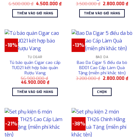
Các
Giá
Giá
Giá
Giá
6.500.000
₫
4.500.000
₫
3.500.000
₫
2.800.000
₫
gốc
hiện
gốc
hiện
tùy
là:
tại
là:
tại
THÊM VÀO GIỎ HÀNG
THÊM VÀO GIỎ HÀNG
6.500.000 ₫.
là:
3.500.000 ₫.
là:
chọn
4.500.000 ₫.
2.80
có
thể
được
chọn
-18%
-13%
trên
trang
TỦ CIGAR
BAO DA
sản
Tủ bảo quản Cigar cao cấp
Bao Da Cigar 5 điếu da bò
phẩm
TU021 kết hợp bảo quản
BD01 Cao Cấp Làm Quà
Rượu Vang
Tặng (miễn phí khắc tên)
Giá
Giá
56.900.000
₫
3.200.000
₫
2.800.000
₫
Giá
Giá
gốc
hiện
46.900.000
₫
gốc
hiện
là:
tại
là:
tại
3.200.000 ₫.
là:
THÊM VÀO GIỎ HÀNG
CHỌN
56.900.000 ₫.
là:
2.80
46.900.000 ₫.
Sản
phẩm
này
có
-21%
-38%
nhiều
biến