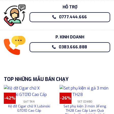
HỖ TRỢ
0777.444.666
P. KINH DOANH
0383.666.888
TOP NHỮNG MẪU BÁN CHẠY
-42%
-26%
GẠT TÀN
SET COMBO
Kệ đỡ Cigar chữ X Lubinski
Set phụ kiện 3 món JiFeng
GT010 Cao Cấp
TH28 Cao Cấp Làm Quà