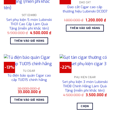
sản
DAO CẮT
thể.
phẩm
Dao cắt Cigar cao cấp
Các
thương hiệu Lubinski DC007
tùy
SET COMBO
Set phụ kiện 5 món Lubinski
chọn
Giá
Giá
1.800.000
₫
1.200.000
₫
gốc
hiện
TH31 Cao Cấp Làm Quà
có
là:
tại
Tặng (miễn phí khắc tên)
THÊM VÀO GIỎ HÀNG
1.800.000 ₫.
là:
thể
Giá
Giá
5.900.000
₫
4.500.000
₫
1.200
được
gốc
hiện
là:
tại
chọn
THÊM VÀO GIỎ HÀNG
5.900.000 ₫.
là:
4.500.000 ₫.
trên
trang
sản
phẩm
-13%
-22%
TỦ CIGAR
Tủ điện bảo quản Cigar cao
PHỤ KIỆN CIGAR
cấp TU015 chính hãng
Set phụ kiện 3 món Lubinski
TH08 Chính Hãng Làm Quà
38.000.000
₫
Tặng (miễn phí khắc tên)
Giá
Giá
33.000.000
₫
Giá
Giá
gốc
hiện
4.500.000
₫
3.500.000
₫
gốc
hiện
là:
tại
THÊM VÀO GIỎ HÀNG
là:
tại
38.000.000 ₫.
là:
4.500.000 ₫.
là:
33.000.000 ₫.
CHỌN
3.50
Sản