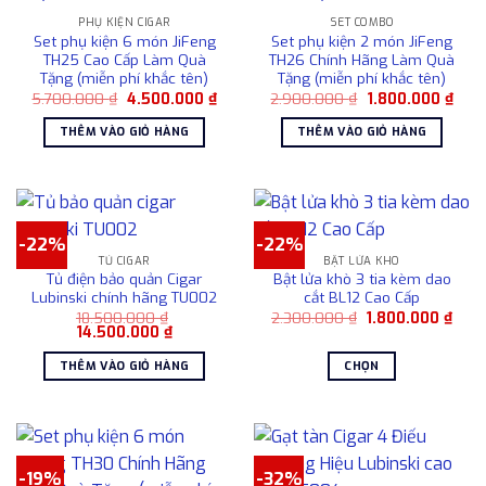
thể.
Các
PHỤ KIỆN CIGAR
SET COMBO
Set phụ kiện 6 món JiFeng
Set phụ kiện 2 món JiFeng
tùy
TH25 Cao Cấp Làm Quà
TH26 Chính Hãng Làm Quà
chọn
Tặng (miễn phí khắc tên)
Tặng (miễn phí khắc tên)
có
Giá
Giá
Giá
Giá
5.700.000
₫
4.500.000
₫
2.900.000
₫
1.800.000
₫
gốc
hiện
gốc
hiện
thể
là:
tại
là:
tại
THÊM VÀO GIỎ HÀNG
THÊM VÀO GIỎ HÀNG
được
5.700.000 ₫.
là:
2.900.000 ₫.
là:
4.500.000 ₫.
1.80
chọn
trên
trang
sản
-22%
-22%
phẩm
TỦ CIGAR
BẬT LỬA KHÒ
Tủ điện bảo quản Cigar
Bật lửa khò 3 tia kèm dao
Lubinski chính hãng TU002
cắt BL12 Cao Cấp
Giá
Giá
18.500.000
₫
2.300.000
₫
1.800.000
₫
Giá
Giá
gốc
hiện
14.500.000
₫
gốc
hiện
là:
tại
là:
tại
2.300.000 ₫.
là:
THÊM VÀO GIỎ HÀNG
CHỌN
18.500.000 ₫.
là:
1.80
14.500.000 ₫.
Sản
phẩm
này
có
-19%
-32%
nhiều