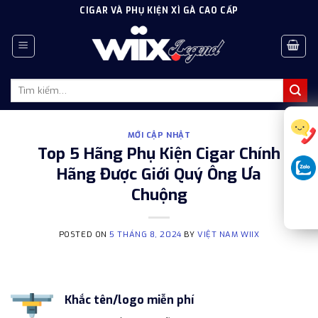
Skip
CIGAR VÀ PHỤ KIỆN XÌ GÀ CAO CẤP
to
content
Tìm
kiếm:
MỚI CẬP NHẬT
Top 5 Hãng Phụ Kiện Cigar Chính
Hãng Được Giới Quý Ông Ưa
Chuộng
POSTED ON
5 THÁNG 8, 2024
BY
VIỆT NAM WIIX
Khắc tên/logo miễn phí