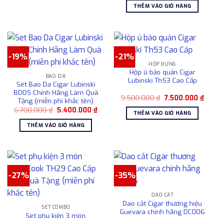
là:
tại
phẩm
THÊM VÀO GIỎ HÀNG
được
5.900.000 ₫.
là:
này
4.50
chọn
có
trên
nhiều
trang
biến
sản
thể.
-19%
-21%
phẩm
Các
HỘP ĐỰNG
Hộp ủ bảo quản Cigar
tùy
BAO DA
Lubinski Th53 Cao Cấp
Set Bao Da Cigar Lubinski
chọn
BD05 Chính Hãng Làm Quà
có
Giá
Giá
9.500.000
₫
7.500.000
₫
Tặng (miễn phí khắc tên)
gốc
hiện
thể
Giá
Giá
6.700.000
₫
5.400.000
₫
là:
tại
THÊM VÀO GIỎ HÀNG
được
gốc
hiện
9.500.000 ₫.
là:
là:
tại
7.50
chọn
THÊM VÀO GIỎ HÀNG
6.700.000 ₫.
là:
5.400.000 ₫.
trên
trang
sản
phẩm
-27%
-35%
DAO CẮT
Dao cắt Cigar thương hiệu
SET COMBO
Guevara chính hãng DC006
Set phụ kiện 3 món