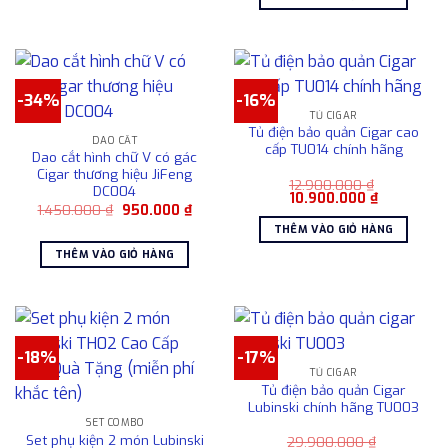
5.600.000 ₫.
là:
4.50
-34%
-16%
TỦ CIGAR
Tủ điện bảo quản Cigar cao
DAO CẮT
cấp TU014 chính hãng
Dao cắt hình chữ V có gác
Cigar thương hiệu JiFeng
12.900.000
₫
DC004
Giá
Giá
10.900.000
₫
Giá
Giá
1.450.000
₫
950.000
₫
gốc
hiện
gốc
hiện
là:
tại
THÊM VÀO GIỎ HÀNG
là:
tại
12.900.000 ₫.
là:
1.450.000 ₫.
là:
10.900.000
THÊM VÀO GIỎ HÀNG
950.000 ₫.
-18%
-17%
TỦ CIGAR
Tủ điện bảo quản Cigar
Lubinski chính hãng TU003
SET COMBO
Set phụ kiện 2 món Lubinski
29.900.000
₫