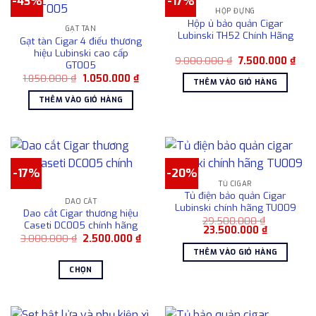
-43%
-17%
HỘP ĐỰNG
Hộp ủ bảo quản Cigar
GẠT TÀN
Lubinski TH52 Chính Hãng
Gạt tàn Cigar 4 điếu thương
hiệu Lubinski cao cấp
Giá
Giá
9.000.000
₫
7.500.000
₫
GT005
gốc
hiện
Giá
Giá
1.850.000
₫
1.050.000
₫
là:
tại
THÊM VÀO GIỎ HÀNG
gốc
hiện
9.000.000 ₫.
là:
là:
tại
7.50
THÊM VÀO GIỎ HÀNG
1.850.000 ₫.
là:
1.050.000 ₫.
-17%
-20%
TỦ CIGAR
Tủ điện bảo quản Cigar
DAO CẮT
Lubinski chính hãng TU009
Dao cắt Cigar thương hiệu
29.500.000
₫
Caseti DC005 chính hãng
Giá
Giá
23.500.000
₫
Giá
Giá
3.000.000
₫
2.500.000
₫
gốc
hiện
gốc
hiện
là:
tại
THÊM VÀO GIỎ HÀNG
là:
tại
29.500.000 ₫.
là:
3.000.000 ₫.
là:
23.500.000
CHỌN
2.500.000 ₫.
Sản
phẩm
này