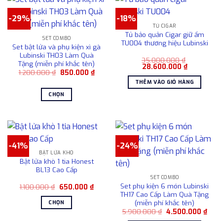
có
-29%
-18%
nhiều
TỦ CIGAR
biến
Tủ bảo quản Cigar giữ ẩm
SET COMBO
thể.
TU004 thương hiệu Lubinski
Set bật lửa và phụ kiện xì gà
Các
Lubinski TH03 Làm Quà
35.000.000
₫
tùy
Tặng (miễn phí khắc tên)
Giá
Giá
28.600.000
₫
chọn
Giá
Giá
1.200.000
₫
850.000
₫
gốc
hiện
gốc
hiện
là:
tại
có
THÊM VÀO GIỎ HÀNG
là:
tại
35.000.000 ₫.
là:
1.200.000 ₫.
là:
28.600.00
thể
CHỌN
850.000 ₫.
được
Sản
chọn
phẩm
trên
này
trang
có
sản
-41%
-24%
nhiều
BẬT LỬA KHÒ
phẩm
biến
Bật lửa khò 1 tia Honest
thể.
BL13 Cao Cấp
Các
SET COMBO
Set phụ kiện 6 món Lubinski
Giá
Giá
1.100.000
₫
650.000
₫
tùy
gốc
hiện
TH17 Cao Cấp Làm Quà Tặng
chọn
là:
tại
(miễn phí khắc tên)
CHỌN
1.100.000 ₫.
là:
có
Giá
Giá
5.900.000
₫
4.500.000
₫
650.000 ₫.
Sản
gốc
hiện
thể