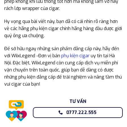
phép không khí lưu thông tốt hơn mà không làm vỡ hay
rách lớp wrapper của cigar.
Hy vọng qua bài viết này, bạn đã có cái nhìn rõ ràng hơn
về các hãng phụ kiện cigar chính hãng hàng đầu được giới
quý ông ưa chuộng.
Để sở hữu ngay những sản phẩm đẳng cấp này, hãy đến
với WiixLegend -Đơn vị bán
phụ kiện cigar
uy tín tại Hà
Nội. Đặc biệt, WiixLegend còn cung cấp dịch vụ miễn phí
vận chuyển trên toàn quốc, giúp bạn dễ dàng có được
những phụ kiện đẳng cấp để trải nghiệm và nâng tầm thú
vui cigar của bạn!
TƯ VẤN
0777.222.555