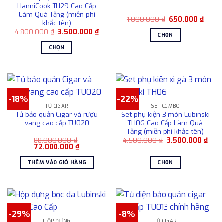
HanniCook TH29 Cao Cấp
Làm Quà Tặng (miễn phí
Giá
Giá
1.000.000
₫
650.000
₫
khắc tên)
gốc
hiện
Giá
Giá
4.800.000
₫
3.500.000
₫
là:
tại
CHỌN
gốc
hiện
1.000.000 ₫.
là:
là:
tại
650.0
Sản
CHỌN
4.800.000 ₫.
là:
phẩm
3.500.000 ₫.
Sản
này
phẩm
có
này
nhiều
có
-18%
-22%
biến
nhiều
TỦ CIGAR
SET COMBO
thể.
biến
Tủ bảo quản Cigar và rượu
Set phụ kiện 3 món Lubinski
Các
thể.
vang cao cấp TU020
TH06 Cao Cấp Làm Quà
tùy
Tặng (miễn phí khắc tên)
Các
chọn
Giá
Giá
88.000.000
₫
4.500.000
₫
3.500.000
₫
tùy
Giá
Giá
gốc
hiện
72.000.000
₫
có
chọn
gốc
hiện
là:
tại
là:
tại
4.500.000 ₫.
là:
thể
có
THÊM VÀO GIỎ HÀNG
CHỌN
88.000.000 ₫.
là:
3.50
được
72.000.000 ₫.
thể
Sản
chọn
được
phẩm
trên
chọn
này
trang
trên
có
sản
-29%
-8%
trang
nhiều
HỘP ĐỰNG
TỦ CIGAR