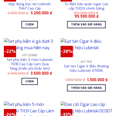
phẩm
sản
biến
Hộp đựng bọc da Lubinski
Tủ điện bảo quản cigar cao
phẩm
thể.
TH47 Cao Cấp
cấp TU013 chính hãng
Các
Giá
Giá
4.500.000
₫
3.200.000
₫
109.000.000
₫
gốc
hiện
Giá
Giá
99.900.000
₫
tùy
là:
tại
gốc
hiện
4.500.000 ₫.
là:
là:
tại
chọn
CHỌN
THÊM VÀO GIỎ HÀNG
3.200.000 ₫.
109.000.000 ₫.
là:
có
99.900.00
Sản
thể
phẩm
được
này
chọn
có
trên
-22%
-28%
nhiều
SET COMBO
trang
biến
Set phụ kiện 3 món Lubinski
sản
GẠT TÀN
thể.
TH18 Cao Cấp Làm Quà
Gạt tàn Cigar 4 điếu thương
phẩm
Tặng (miễn phí khắc tên)
Các
hiệu Lubinski GT006
Giá
Giá
4.500.000
₫
3.500.000
₫
tùy
gốc
hiện
chọn
Giá
Giá
là:
tại
1.800.000
₫
1.300.000
₫
CHỌN
gốc
hiện
4.500.000 ₫.
là:
có
là:
tại
3.500.000 ₫.
Sản
THÊM VÀO GIỎ HÀNG
1.800.000 ₫.
là:
thể
phẩm
1.300
được
này
chọn
có
trên
nhiều
trang
-24%
-33%
biến