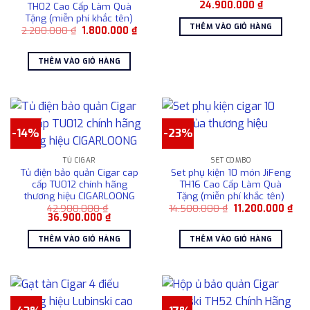
Giá
Giá
24.900.000
₫
TH02 Cao Cấp Làm Quà
gốc
hiện
Tặng (miễn phí khắc tên)
là:
tại
THÊM VÀO GIỎ HÀNG
Giá
Giá
2.200.000
₫
1.800.000
₫
29.900.000 ₫.
là:
gốc
hiện
24.900.00
là:
tại
2.200.000 ₫.
là:
THÊM VÀO GIỎ HÀNG
1.800.000 ₫.
-14%
-23%
TỦ CIGAR
SET COMBO
Tủ điện bảo quản Cigar cap
Set phụ kiện 10 món JiFeng
cấp TU012 chính hãng
TH16 Cao Cấp Làm Quà
thương hiệu CIGARLOONG
Tặng (miễn phí khắc tên)
Giá
Giá
42.900.000
₫
14.500.000
₫
11.200.000
₫
Giá
Giá
gốc
hiệ
36.900.000
₫
gốc
hiện
là:
tại
là:
tại
14.500.000 ₫.
là:
THÊM VÀO GIỎ HÀNG
THÊM VÀO GIỎ HÀNG
42.900.000 ₫.
là:
11.2
36.900.000 ₫.