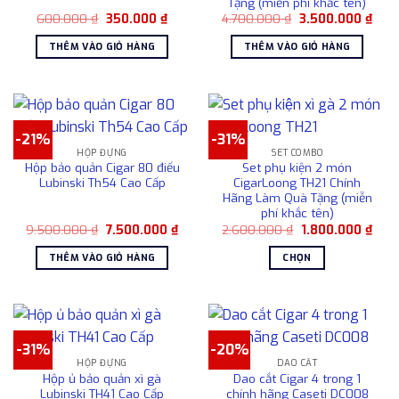
Tặng (miễn phí khắc tên)
Giá
Giá
Giá
Giá
600.000
₫
350.000
₫
4.700.000
₫
3.500.000
₫
gốc
hiện
gốc
hiện
là:
tại
là:
tại
THÊM VÀO GIỎ HÀNG
THÊM VÀO GIỎ HÀNG
600.000 ₫.
là:
4.700.000 ₫.
là:
350.000 ₫.
3.50
-21%
-31%
HỘP ĐỰNG
SET COMBO
Hộp bảo quản Cigar 80 điếu
Set phụ kiện 2 món
Lubinski Th54 Cao Cấp
CigarLoong TH21 Chính
Hãng Làm Quà Tặng (miễn
phí khắc tên)
Giá
Giá
Giá
Giá
9.500.000
₫
7.500.000
₫
2.600.000
₫
1.800.000
₫
gốc
hiện
gốc
hiện
là:
tại
là:
tại
THÊM VÀO GIỎ HÀNG
CHỌN
9.500.000 ₫.
là:
2.600.000 ₫.
là:
7.500.000 ₫.
1.80
Sản
phẩm
này
có
-31%
-20%
nhiều
HỘP ĐỰNG
DAO CẮT
biến
Hộp ủ bảo quản xì gà
Dao cắt Cigar 4 trong 1
thể.
Lubinski TH41 Cao Cấp
chính hãng Caseti DC008