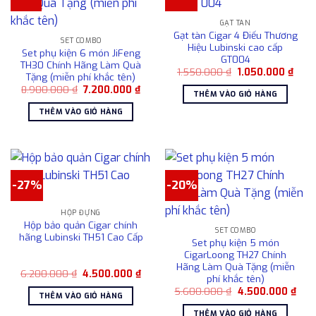
biến
GẠT TÀN
thể.
Gạt tàn Cigar 4 Điếu Thương
Các
SET COMBO
Hiệu Lubinski cao cấp
Set phụ kiện 6 món JiFeng
tùy
GT004
TH30 Chính Hãng Làm Quà
chọn
Giá
Giá
1.550.000
₫
1.050.000
₫
Tặng (miễn phí khắc tên)
gốc
hiện
có
Giá
Giá
8.900.000
₫
7.200.000
₫
là:
tại
THÊM VÀO GIỎ HÀNG
gốc
hiện
1.550.000 ₫.
là:
thể
là:
tại
1.05
THÊM VÀO GIỎ HÀNG
được
8.900.000 ₫.
là:
7.200.000 ₫.
chọn
trên
trang
sản
-27%
-20%
phẩm
HỘP ĐỰNG
Hộp bảo quản Cigar chính
SET COMBO
hãng Lubinski TH51 Cao Cấp
Set phụ kiện 5 món
CigarLoong TH27 Chính
Hãng Làm Quà Tặng (miễn
Giá
Giá
6.200.000
₫
4.500.000
₫
phí khắc tên)
gốc
hiện
Giá
Giá
là:
tại
5.600.000
₫
4.500.000
₫
THÊM VÀO GIỎ HÀNG
gốc
hiện
6.200.000 ₫.
là:
là:
tại
4.500.000 ₫.
THÊM VÀO GIỎ HÀNG