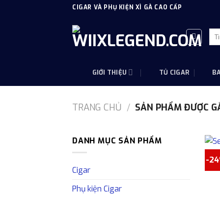
Skip
CIGAR VÀ PHỤ KIỆN XÌ GÀ CAO CẤP
to
content
Tì
kiế
GIỚI THIỆU
TỦ CIGAR
B
TRANG CHỦ
/
SẢN PHẨM ĐƯỢC GẮ
DANH MỤC SẢN PHẨM
-2
S
Cigar
Phụ kiện Cigar