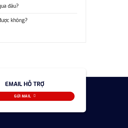
qua đâu?
 được không?
EMAIL HỖ TRỢ
GỬI MAIL