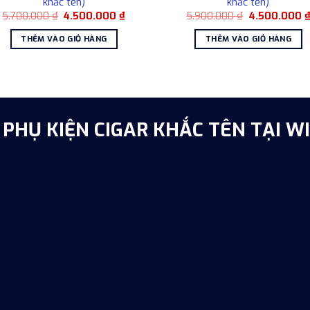
khắc tên)
khắc tên)
Giá
Giá
Giá
5.700.000
₫
4.500.000
₫
5.900.000
₫
4.500.000
gốc
hiện
gốc
là:
tại
là:
THÊM VÀO GIỎ HÀNG
THÊM VÀO GIỎ HÀNG
5.700.000 ₫.
là:
5.900.000 ₫.
4.500.000 ₫.
PHỤ KIỆN CIGAR KHẮC TÊN TẠI WI