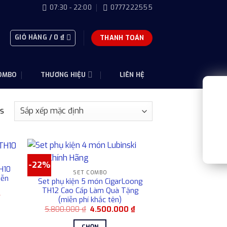
07:30 - 22:00
0777222555
GIỎ HÀNG /
0
₫
THANH TOÁN
OMBO
THƯƠNG HIỆU
LIÊN HỆ
ts
-22%
TH10
SET COMBO
iễn
Set phụ kiện 5 món CigarLoong
TH12 Cao Cấp Làm Quà Tặng
Giá
₫
(miễn phí khắc tên)
hiện
Giá
Giá
5.800.000
₫
4.500.000
₫
tại
gốc
hiện
là:
là:
tại
4.500.000 ₫.
CHỌN