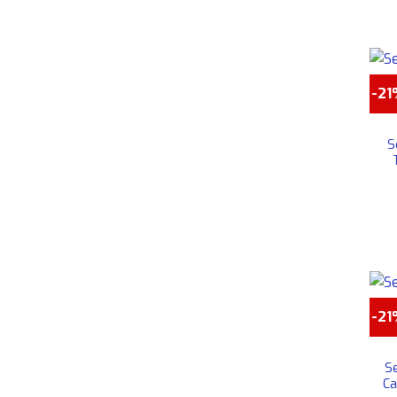
-2
S
-2
S
Ca