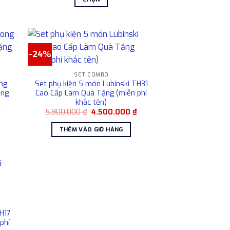
5.800.000 ₫.
là:
4.500.000 ₫.
Sản
phẩm
này
có
-24%
nhiều
biến
SET COMBO
thể.
ng
Set phụ kiện 5 món Lubinski TH31
ặng
Cao Cấp Làm Quà Tặng (miễn phí
Các
khắc tên)
tùy
Giá
Giá
Giá
₫
5.900.000
₫
4.500.000
₫
chọn
hiện
gốc
hiện
tại
là:
tại
THÊM VÀO GIỎ HÀNG
có
là:
5.900.000 ₫.
là:
4.500.000 ₫.
4.500.000 ₫.
thể
được
chọn
trên
trang
sản
phẩm
TH17
phí