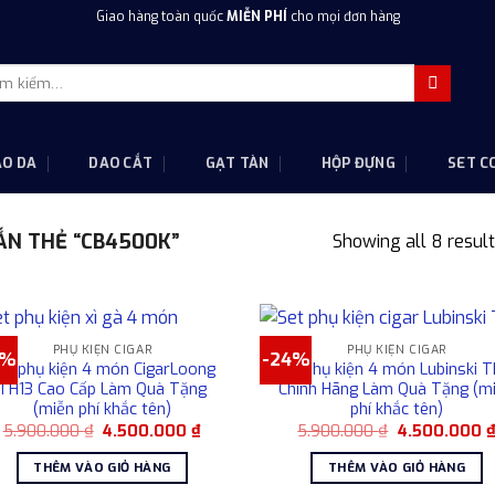
Giao hàng toàn quốc
MIỄN PHÍ
cho mọi đơn hàng
m
m:
AO DA
DAO CẮT
GẠT TÀN
HỘP ĐỰNG
SET C
N THẺ “CB4500K”
Showing all 8 resul
PHỤ KIỆN CIGAR
PHỤ KIỆN CIGAR
4%
-24%
et phụ kiện 4 món CigarLoong
Set phụ kiện 4 món Lubinski 
TH13 Cao Cấp Làm Quà Tặng
Chính Hãng Làm Quà Tặng (m
(miễn phí khắc tên)
phí khắc tên)
Giá
Giá
Giá
5.900.000
₫
4.500.000
₫
5.900.000
₫
4.500.000
gốc
hiện
gốc
là:
tại
là:
THÊM VÀO GIỎ HÀNG
THÊM VÀO GIỎ HÀNG
5.900.000 ₫.
là:
5.900.000 ₫.
4.500.000 ₫.