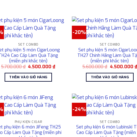
1%
-20%
SET COMBO
SET COMBO
et phụ kiện 5 món CigarLoong
Set phụ kiện 5 món CigarLoo
TH24 Cao Cấp Làm Quà Tặng
TH27 Chính Hãng Làm Quà T
(miễn phí khắc tên)
(miễn phí khắc tên)
Giá
Giá
Giá
5.700.000
₫
4.500.000
₫
5.600.000
₫
4.500.000
gốc
hiện
gốc
là:
tại
là:
THÊM VÀO GIỎ HÀNG
THÊM VÀO GIỎ HÀNG
5.700.000 ₫.
là:
5.600.000 ₫.
4.500.000 ₫.
1%
-24%
PHỤ KIỆN CIGAR
SET COMBO
et phụ kiện 6 món JiFeng TH25
Set phụ kiện 6 món Lubinski 
o Cấp Làm Quà Tặng (miễn phí
Cao Cấp Làm Quà Tặng (miễn 